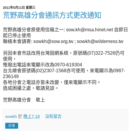
2011年5月11日 星期三
荒野高雄分會通訊方式更改通知
荒野高雄分會原使用信箱之一: sow.kh@msa.hinet.net 自即日
起已停止使用
聯絡本會請寄: sowkh@sow.org.tw ; sowkh@wilderness.tw
另因本會市話改用台灣固網系統，原號碼(07)322-7526仍可
使用，
惟撥出電話來電顯示改為0970-619304
台北總會原號碼(02)2307-1568亦可使用，來電顯示為0987-
236149
各地分會之電話亦皆未改變，僅來電顯示不同。
造成困擾之處，敬請見諒。
荒野高雄分會 敬上
sowkh
於
晚上7:18
沒有留言:
分享