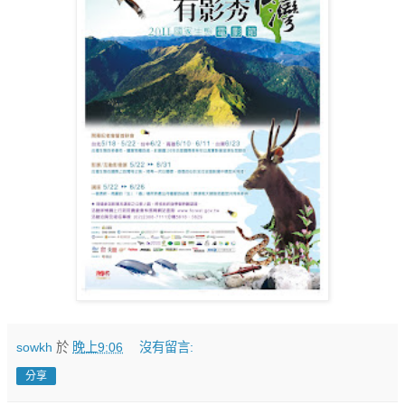
sowkh
於
晚上9:06
沒有留言:
分享