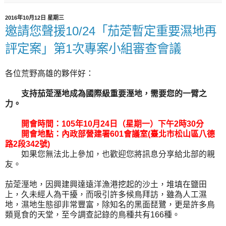
2016年10月12日 星期三
邀請您聲援10/24「茄萣暫定重要濕地再
評定案」第1次專案小組審查會議
各位荒野高雄的夥伴好：
支持茄萣溼地成為國際級重要溼地，需要您的一臂之
力。
開會時間：105年10月24日（星期一）下午2時30分
開會地點：內政部營建署601會議室(臺北市松山區八德
路2段342號)
如果您無法北上參加，也歡迎您將訊息分享給北部的親
友。
茄萣溼地，因興建興達遠洋漁港挖起的沙土，堆填在鹽田
上，久未經人為干擾，而吸引許多候鳥拜訪，雖為人工濕
地，濕地生態卻非常豐富，除知名的黑面琵鷺，更是許多鳥
類覓食的天堂，至今調查記錄的鳥種共有166種。