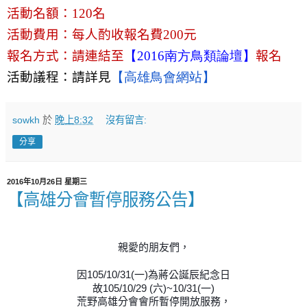
活動名額：
120
名
活動費用：每人酌收報名費
200
元
報名方式：
請連結至
【2016
南方鳥類論壇】
報名
活動議程：請詳見
【高雄鳥會網站】
sowkh
於
晚上8:32
沒有留言:
分享
2016年10月26日 星期三
【高雄分會暫停服務公告】
親愛的朋友們，
因105/10/31(一)為蔣公誕辰紀念日
故105/10/29 (六)~10/31(一)
荒野高雄分會會所暫停開放服務，