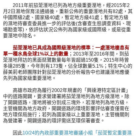
2011年前茄萣溼地已列為地方級重要溼地，經2015年2
月2日濕地保育法通過後，重新公佈的重要溼地共有82處，其
中國際級2處、國家級40處，暫定地方級41處；暫定地方級
的濕地待審查委員進一步的評估後(含審查生態調查資料、現
場勘查等)，依評估狀況公佈列為國家級或國際級，或是從重
要溼地中除名。
茄萣溼地已具成為國際級溼地的標準：一處溼地棲息有
單一種水鳥全球1%以上的數量
；2013年至2016年間，到茄
萣溼地拜訪的黑面琵鷺數量每年皆超過150隻，2015年時曾
多達285隻，今年則有173隻，佔全球數量5.1%；特生中心的
薛美莉老師團隊針對茄萣溼地的分析報告中也建議溼地應優
先列為國家級重要溼地。
高雄市政府為履行2002年規畫的「興達港特定區計畫」
中的道路開闢，要求營建署將茄萣溼地列為地方級溼地，除
了開闢道路，溼地將被分割成三塊外，若溼地列為地方級，
主管機關為地方政府，開闢道路的環境影響評估審查僅需在
地方環保局施行；若列為國家級以上重要溼地，主管機關則
為營建署，開闢道路的環評需送至環保署審查。
因此
10/24的內政部重要濕地審議小組「茄萣暫定重要濕