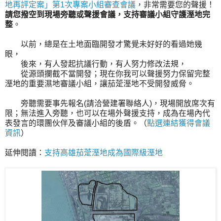
地再評定案」第1次專案小組審查會議
，非常需要您的聲援！
請您撥空到現場旁聽或聲援會議，支持審議小組守護溼地完
整
。
以前，總是在土地面臨開發才驚覺未好好的看過她幾
眼，
後來，有人發起抗議行動，有人努力修改法規，
從源頭攔截不當開發；現在你我可以聲援努力保留完整
溼地的重要濕地審議小組，讓茄萣溼地不受開發威脅。
旁聽需要事先報名(請洽營建署聯絡人)，現場開放席次有
限；無法進入旁聽，也可以在場外聲援支持，成為在場內代
表發言的環團伙伴及審議小組的後盾。（
點選連結獲得會議
資訊
）
延伸閱讀：
支持高雄茄萣溼地成為國際級溼地