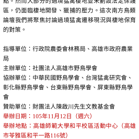
點。
然而大部分的過境猛禽棲地並未劃設法定保護
區，仍面臨棲地開發、
獵捕的壓力。
這次南方鳥類
論壇我們將聚焦討論過境猛禽遷移現況與棲地保育
的對
策。
指導單位：行政院農委會林務局、高雄市政府農業
局
主辦單位：社團法人高雄市野鳥學會
協辦單位：中華民國野鳥學會、台灣猛禽研究會、
彰化縣野鳥學會、
台東縣野鳥學會、屏東縣野鳥學
會
贊助單位：財團法人陳啟川先生文教基金會
舉辦日期：
105
年
11
月
12
日（週六）
舉辦地點：高雄師範大學和平校區活動中心（高雄
市苓雅區和平一路
116
號）