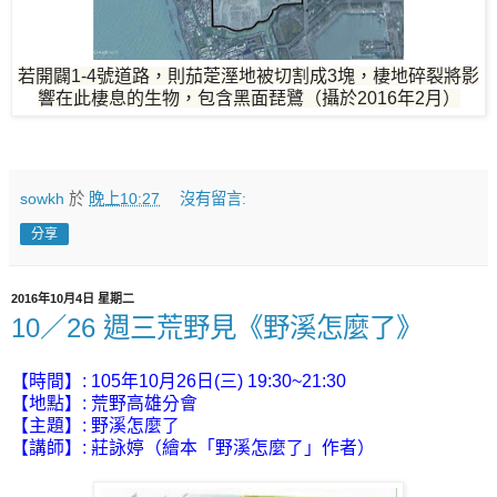
若開闢1-4號道路，則茄萣溼地被切割成3塊，棲地碎裂將影
響在此棲息的生物，包含黑面琵鷺（攝於2016年2月）
sowkh
於
晚上10:27
沒有留言:
分享
2016年10月4日 星期二
10／26 週三荒野見《野溪怎麼了》
【時間】: 105年10月26日(三) 19:30~21:30
【地點】: 荒野高雄分會
【主題】: 野溪怎麼了
【講師】:
莊詠婷（繪本「野溪怎麼了」作者）