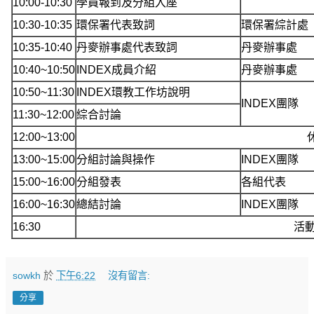
10:00-10:30
學員報到及分組入座
10:30-10:35
環保署代表致詞
環保署綜計處
10:35-10:40
丹麥辦事處代表致詞
丹麥辦事處
10:40~10:50
INDEX成員介紹
丹麥辦事處
10:50~11:30
INDEX環教工作坊說明
INDEX團隊
11:30~12:00
綜合討論
12:00~13:00
13:00~15:00
分組討論與操作
INDEX團隊
15:00~16:00
分組發表
各組代表
16:00~16:30
總結討論
INDEX團隊
16:30
活
sowkh
於
下午6:22
沒有留言:
分享