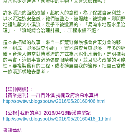
當水泥步步進逼，溪流中的生物，又會怎麼樣呢？
許多溪流的面貌改變，起於人的念頭，為了保護自身利益，
以水泥建造安全感，祂們被整治、被隔離、被遺棄。鄉間野
地裡無數大小溪流，幾乎不被遺漏的，「易淹水地區水患治
理」、「流域綜合治理計畫」...工程永續不絕。
這本書描繪的故事，來自一群荒野保護協會台東分會的夥
伴，組成「野溪調查小組」，實地踏查台東野溪一年多的經
驗。台灣人慣常對待溪流的方式為水泥化水溝化，是明擺著
的事實，這個事實必須張開眼睛看見，並且思考改變的可能
性。要複製舊有的工程，或者擴展自我的邊界，把自己當成
一條溪那樣地去思考。
【延伸閱讀】:
【商業週刊】一群門外漢 揭開政府治惡水真相
http://sowttwr.blogspot.tw/2016/05/20160406.html
【公視│我們的島】2016/04/18野溪整型記
http://sowttwr.blogspot.tw/2016/05/20160418_1.html
書訊連結