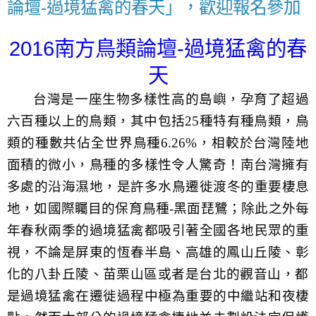
論壇-過境猛禽的春天」，歡迎報名參加
2016
-
南方鳥類論壇
過境猛禽的春
天
台灣是一座生物多樣性高的島嶼，孕育了超過
六百種以上的鳥類，
其中包括
25
種特有種鳥類，鳥
類的種數共佔全世界鳥種
6.26%
，相較於台灣陸地
面積的微小，鳥種的多樣性令人驚奇！
南台灣擁有
多處的沿海濕地，是許多水鳥遷徙渡冬的重要棲息
地，
如國際矚目的保育鳥種
-
黑面琵鷺；
除此之外每
年春秋兩季的過境猛禽都吸引著全國各地民眾的重
視，
不論是屏東的恆春半島、高雄的鳳山丘陵、彰
化的八卦丘陵、
苗栗山區或者是台北的觀音山，
都
是過境猛禽在遷徙過程中極為重要的中繼站和夜棲