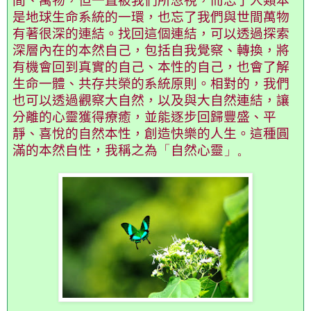
間、萬物，但一直被我們所忽視，而忘了人類本
是地球生命系統的一環，也忘了我們與世間萬物
有著很深的連結。找回這個連結，可以透過探索
深層內在的本然自己，包括自我覺察、轉換，將
有機會回到真實的自己、本性的自己，也會了解
生命一體、共存共榮的系統原則。相對的，我們
也可以透過觀察大自然，以及與大自然連結，讓
分離的心靈獲得療癒，並能逐步回歸豐盛、平
靜、喜悅的自然本性，創造快樂的人生。這種圓
滿的本然自性，我稱之為
「
自然心靈
」。