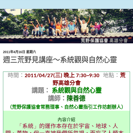
2011年4月16日 星期六
週三荒野見講座～系統觀與自然心靈
時間：
三
晚上
地點：
荒
2011/04/27(
)
7:30~9:30
野高雄分會
講題：
系統觀與自然心靈
講師：
陳善德
（
荒野保護協會常務理事、自然心靈指引工作坊創辦人
）
內容介紹
「
系統
」
的運作本存在於宇宙、地球、人