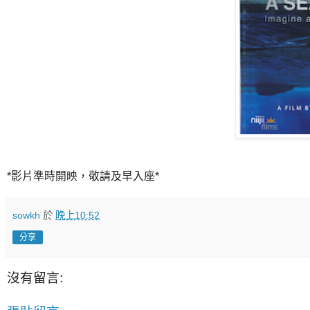
*影片準時開映，敬請及早入座*
sowkh
於
晚上10:52
分享
沒有留言: