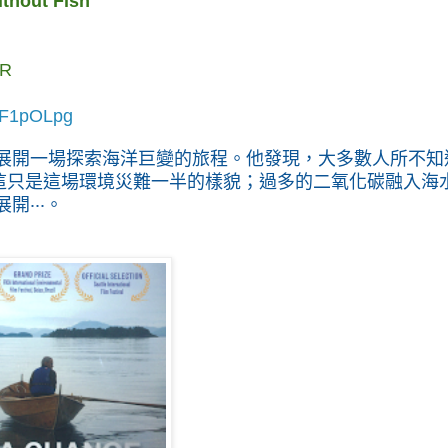
thout Fish
R
RF1pOLpg
展開一場探索海洋巨變的旅程。他發現，大多數人所不知
這只是這場環境災難一半的樣貌；過多的二氧化碳融入海
‧‧‧。