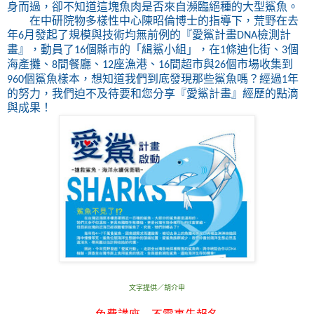
身而過，卻不知道這塊魚肉是否來自瀕臨絕種的大型鯊魚。
在中研院物多樣性中心陳昭倫博士的指導下，荒野在去
年
月發起了規模與技術均無前例的『愛鯊計畫
檢測計
6
DNA
畫』，動員了
個縣市的「緝鯊小組」，在
條迪化街、
個
16
1
3
海產攤、
間餐廳、
座漁港、
間超市與
個市場收集到
8
12
16
26
個鯊魚樣本，想知道我們到底發現那些鯊魚嗎？經過
年
960
1
的努力，我們迫不及待要和您分享『愛鯊計畫』經歷的點滴
與成果！
文字提供／胡介申