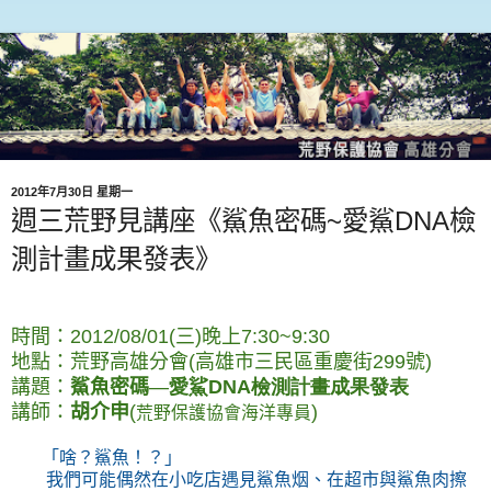
2012年7月30日 星期一
週三荒野見講座《鯊魚密碼~愛鯊DNA檢
測計畫成果發表》
時間：2012/08/01(三)晚上7:30~9:30
地點：荒野高雄分會(高雄市三民區重慶街299號)
講題：
鯊魚密碼
—
愛鯊DNA檢測計畫成果發表
講師：
胡介申
(
)
荒野保護協會海洋專員
「啥？鯊魚！？」
我們可能偶然在小吃店遇見鯊魚烟、在超市與鯊魚肉擦