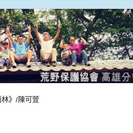
雨林》/陳可萱