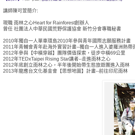
講師陳可萱簡介:
現職 雨林之心Heart for Rainforest創辦人
曾任 社團法人中華民國荒野保護協會 新竹分會專職秘書
2010年獨自一人單車環島
2010年參與青年國際志願服務計畫
2011年青輔會青年赴海外實習計畫--獨自一人進入婆羅洲熱帶
2012年參與【中橫穿越】團隊價值探索，徒步中橫69公里
2012年TEDxTaipei Rising Star講者--走進雨林之心
2012年底創立雨林之心，半年後開始帶生態旅遊團進入雨林
2013年龍應台文化基金會【思想地圖】計畫--前往印尼雨林