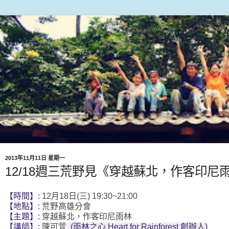
2013年11月11日 星期一
12/18週三荒野見《穿越蘇北，作客印尼
【時間】:
12月18日(三) 19:30~21:00
【地點】:
荒野高雄分會
【主題】:
穿越蘇北，作客印尼雨林
【講師】:
陳可萱
(雨林之心 Heart for Rainforest
創辦人)