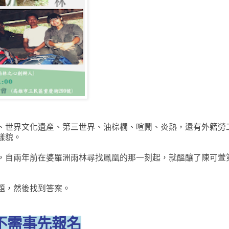
、世界文化遺產、第三世界、油棕櫚、喧鬧、炎熱，還有外籍勞
樣貌。
，自兩年前在婆羅洲雨林尋找鳳凰的那一刻起，就醞釀了陳可萱
題，然後找到答案。
不需事先報名