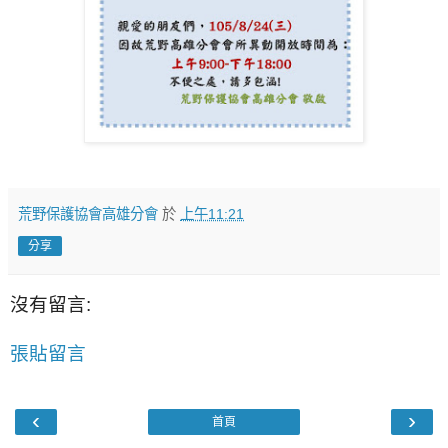
荒野保護協會高雄分會
於
上午11:21
分享
沒有留言:
張貼留言
‹
›
首頁