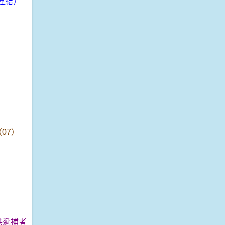
連結）
07）
供遞補者