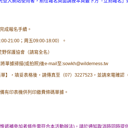
先登入網站使用者，前往報名頁面請按本頁最下方「立刻報名」
快完成報名手續。
1:00；周五09:00-18:00）。
國荒野保護協會（請寫全名）
照)後e-mail至:sowkh@wilderness.tw
單】，填妥表格後，請傳真至（07）3227523，並請來電確認（
須備有印表機供列印繳費條碼單據。
名額 (惟遞補參加者條件需符合本活動辦法)，請於通知取消時同時提