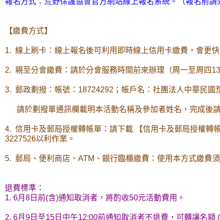
報名方式：荒野保護協會官方網站線上報名系統。（報名前請
【繳費方式】
1. 線上刷卡：線上報名後可利用即時線上信用卡繳費，會更
2. 親至分會繳費：請於分會服務時間前來辦理（周一至周四13:00-2
3. 郵政劃撥：帳號：18724292；帳戶名：社團法人中華民
請於劃撥單通訊欄載明本活動名稱及參加者姓名，完成後請將單據掃描(或拍
4. 信用卡及郵局授權轉帳單：請下載 【信用卡及郵局授權轉帳
3227526以利作業。
5. 郵局、便利商店、ATM、銀行臨櫃繳費：使用本方式繳費
退費標準：
1. 6月8日前(含)通知取消者，將酌收50元活動費用。
2. 6月9日至15日中午12:00前通知取消者不退費，可轉讓