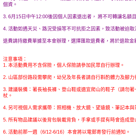
個資。
3. 6月15日中午12:00後因個人因素退出者， 將不可轉讓名額
4. 活動如遇天災、路況受損等不可抗拒之因素，致活動被迫
退費請持繳費單據至本會辦理，選擇匯款退費者，將於退款金
注意事項：
1. 本活動費用不含保險，個人保險請參加民眾自行辦理。
2. 山區部份路段需攀爬，幼兒及年長者請自行斟酌體力及腳力
3. 建議裝備：著長袖長褲、登山鞋或適宜爬山的鞋子（請勿
杖。
4. 另可視個人需求攜帶：照相機、放大鏡、望遠鏡、筆記本與
5. 所有物品建議以後背包裝載背負，手拿或手提有時會造成登
6. 活動前那一週（6/12-6/16）本會將以電郵寄發行前通知。