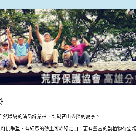
夏》
自然環繞的清新綠意裡，到觀音山去探訪夏季。
山壁可供攀登、有細緻的砂土可赤腳走山，更有豐富的動植物待您親