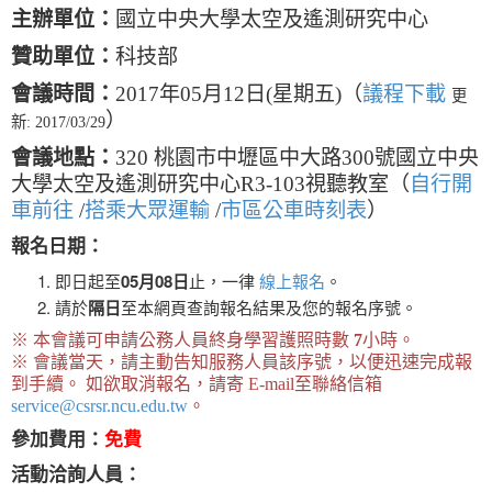
主辦單位：
國立中央大學太空及遙測研究中心
贊助單位：
科技部
會議時間：
2017年05月12日(星期五)（
議程下載
更
）
新: 2017/03/29
會議地點：
320 桃園市中壢區中大路300號國立中央
大學太空及遙測研究中心R3-103視聽教室（
自行開
車前往
/
搭乘大眾運輸
/
市區公車時刻表
）
報名日期：
即日起至
05月08日
止，一律
線上報名
。
請於
隔日
至本網頁查詢報名結果及您的報名序號。
※ 本會議可申請公務人員終身學習護照時數
7
小時。
※ 會議當天，請主動告知服務人員該序號，以便迅速完成報
到手續。 如欲取消報名，請寄 E-mail至聯絡信箱
service@csrsr.ncu.edu.tw
。
參加費用：
免費
活動洽詢人員：