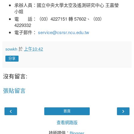
承辦人員：國立中央大學太空及遙測研究中心 王嘉瑩
小姐
電 話：（03）4227151 轉 57602、（03）
4229332
電子郵件：
service@csrsr.ncu.edu.tw
sowkh
於
上午10:42
分享
沒有留言:
張貼留言
‹
›
首頁
查看網路版
技術提供：
Blogger
.