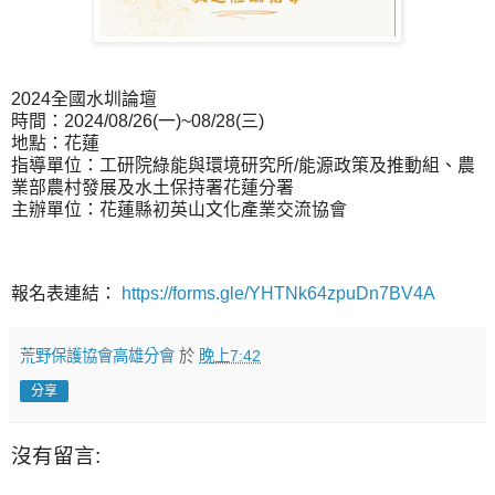
2024全國水圳論壇
時間：2024/08/26(一)~08/28(三)
地點：花蓮
指導單位：⼯研院綠能與環境研究所/能源政策及推動組、農
業部農村發展及⽔⼟保持署花蓮分署
主辦單位：花蓮縣初英⼭⽂化產業交流協會
報名表連結：
https://forms.gle/YHTNk64zpuDn7BV4A
荒野保護協會高雄分會
於
晚上7:42
分享
沒有留言: