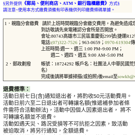
《
郵局、便利商店、ATM、銀行臨櫃繳費》
§另外提供
方式§
請注意~使用本方式繳費須備有印表機供列印繳費條碼單據。
1．親臨分會繳費
請於上班時間親臨分會繳交費用，為避免造成
到訪敬請先來電確認分會所是否開放。
會址:80743高雄市三民區重慶街299號(捷運R1
電話:
(07)322-7526
；963-0659；
0970-619304
傳
上班時間:週一、週三 1:00 PM~9:00 PM；
週二、週四、週五 9:00 AM~5:00 PM
2．郵政劃撥
帳號：18724292 帳戶名：社團法人中華民
名）
完成後請將單據掃描(或拍照)後email至
sowkh@w
退費標準：
活動日前七日(含)通知退出者，將酌收50元活動費用。
活動日前六至二日退出者可轉讓名額(惟遞補參加者條
件需符合活動辦法)，活動中因個人因素退出者， 將不
可轉讓名額並不退費。
活動如遇天災、路況受損等不可抗拒之因素，致活動
被迫取消，將另行通知，全額退費。