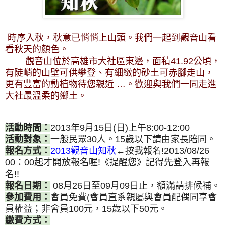
時序入秋，秋意已悄悄上山頭。我們一起到觀音山看
看秋天的顏色。
觀音山位於高雄市大社區東邊，面積41.92公頃，
有陡峭的山壁可供攀登、有細緻的砂土可赤腳走山，
更有豐富的動植物待您親近 …。歡迎與我們一同走進
大社最溫柔的鄉土。
活動時間：
2013年9月15日(日)上午8:00-12:00
活動對象：
一般民眾30人。15歲以下請由家長陪同。
報名方式：
2013觀音山知秋
←按我報名!2013/08/26
00：00起才開放報名喔!《提醒您》記得先登入再報
名!!
報名日期：
08
月26日至09月09日止，額滿請排候補。
參加費用：
會員免費(會員直系親屬與會員配偶同享會
員權益；非會員100元，15歲以下50元。
繳費方式：