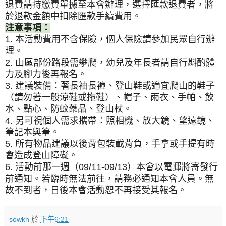
退費請持繳費單據至本會辦理，選擇匯款退費者，將
於退款金額中扣除匯款手續費用。
注意事項：
1. 本活動費用不含保險，個人保險請參加民眾自行辦
理。
2. 山區部份路段需攀爬，幼兒及年長者請自行斟酌體
力及腳力後再報名。
3. 建議裝備：著長袖長褲、登山鞋或適宜爬山的鞋子
（請勿著一般涼鞋或拖鞋）、帽子、雨衣、手帕、飲
水、點心、防蚊藥品、登山杖。
4. 另可視個人需求攜帶：照相機、放大鏡、望遠鏡、
筆記本與筆。
5. 所有物品建議以後背包裝載背負，手拿或手提有時
會造成登山障礙。
6. 活動前那一週（09/11-09/13）本會以電郵將寄發行
前通知。若臨時無法前往，請務必通知本會人員。無
故不到者，日後本會活動恕不再接受其報名。
sowkh
於
下午6:21