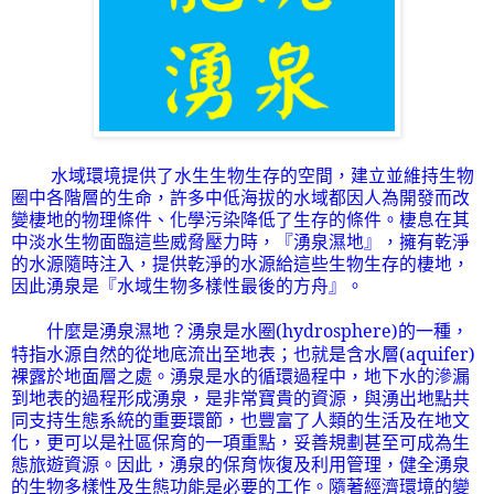
水域環境提供了水生生物生存的空間，建立並維持生物
圈中各階層的生命，許多中低海拔的水域都因人為開發而改
變棲地的物理條件、化學污染降低了生存的條件。棲息在其
中淡水生物面臨這些威脅壓力時，『湧泉濕地』，擁有乾淨
的水源隨時注入，提供乾淨的水源給這些生物生存的棲地，
因此湧泉是『水域生物多樣性最後的方舟』。
(hydrosphere)
什麼是湧泉濕地？湧泉是水圈
的一種，
(aquifer)
特指水源自然的從地底流出至地表；也就是含水層
裸露於地面層之處。湧泉是水的循環過程中，地下水的滲漏
到地表的過程形成湧泉，是非常寶貴的資源，與湧出地點共
同支持生態系統的重要環節，也豐富了人類的生活及在地文
化，更可以是社區保育的一項重點，妥善規劃甚至可成為生
態旅遊資源。因此，湧泉的保育恢復及利用管理，健全湧泉
的生物多樣性及生態功能是必要的工作。隨著經濟環境的變