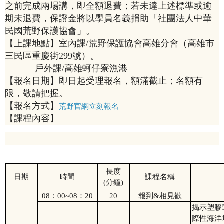
之前完成兩場講，即全額退費；若未達上述標準或逾
期未退費，保證金將以學員名義捐助「社團法人中華
民國荒野保護協會」。
【上課地點】室內課/荒野保護協會高雄分會（高雄市
三民區重慶街299號）。
戶外課/高雄蚵仔寮漁港
【報名日期】即日起受理報名，額滿截止；名額有
限，敬請把握。
【報名方式】
荒野官網立刻報名
【課程內容】
長度
日期
時間
課程名稱
(
分鐘
)
08
：
00~08
：
20
20
報到
&
相見歡
揭示塑膠
際性海洋