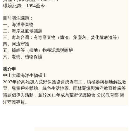
環境紀錄：1994至今
目前關注議題：
一、海洋廢棄物
二、海岸及氣候議題
三、毒島台灣：有毒廢棄物（爐渣、集塵灰、焚化爐底渣等）
四、河流守護
五、蝙蝠等（棲地）物種認識與瞭解
六、老樹、植物保護
胡介申
中山大學海洋生物碩士
2007年於高雄加入荒野保護協會成為志工，積極參與棲地解說教
育、兒童戶外體驗、綠色生活地圖、雨林關懷與海洋教育推廣等
議題倡導與活動，並於2011年成為
荒野保護協會 公民教育部 海
洋守護專員。