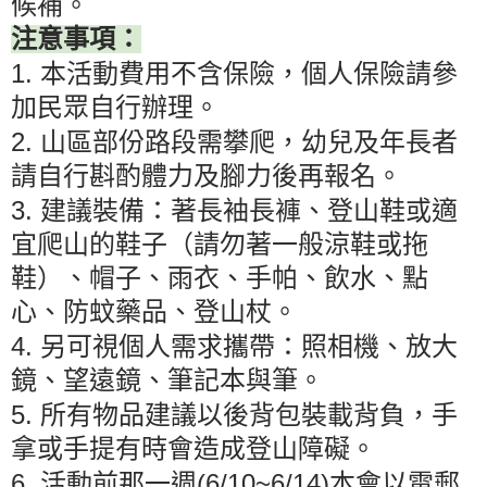
候補。
注意事項：
1.
本活動費用不含保險，個人保險請參
加民眾自行辦理。
2.
山區部份路段需攀爬，幼兒及年長者
請自行斟酌體力及腳力後再報名。
3.
建議裝備：著長袖長褲、登山鞋或適
宜爬山的鞋子（請勿著一般涼鞋或拖
鞋）、帽子、雨衣、手帕、飲水、點
心、防蚊藥品、登山杖。
4.
另可視個人需求攜帶：照相機、放大
鏡、望遠鏡、筆記本與筆。
5.
所有物品建議以後背包裝載背負，手
拿或手提有時會造成登山障礙。
6.
(6/10~6/14)
活動前那一週
本會以電郵