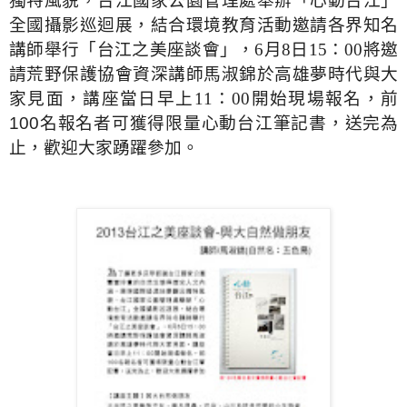
獨特風貌，台江國家公園管理處舉辦「心動台江」
全國攝影巡迴展，結合環境教育活動邀請各界知名
講師舉行
「台江之美座談會」，
6
月
8
日
15
：
00
將邀
請荒野保護
協會資深講師馬淑錦於高雄夢時代與大
家見面，講座
當日早上
11
：
00
開始
現場報名，前
100
名報名者可獲得限量心動台江筆記書，送完為
止，歡迎大家踴躍參加。