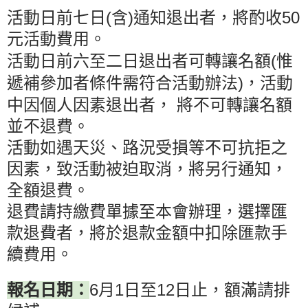
(
)
50
活動日前七日
含
通知退出者，將酌收
元活動費用。
(
活動日前六至二日退出者可轉讓名額
惟
)
遞補參加者條件需符合活動辦法
，活動
中因個人因素退出者，
將不可轉讓名額
並不退費。
活動如遇天災、路況受損等不可抗拒之
因素，致活動被迫取消，將另行通知，
全額退費。
退費請持繳費單據至本會辦理，選擇匯
款退費者，將於退款金額中扣除匯款手
續費用。
6
1
12
報名日期：
月
日至
日止，額滿請排