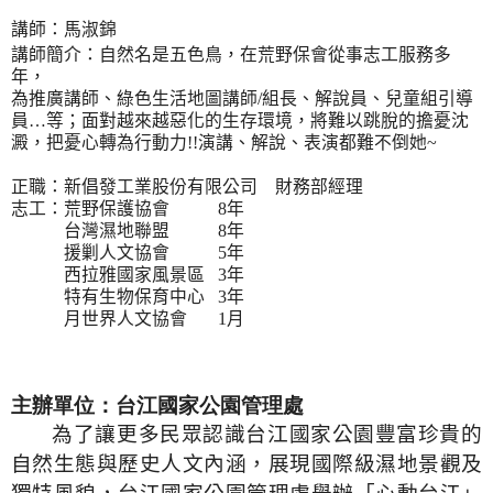
講師
：
馬淑錦
講師簡介：自然名是五色鳥，在荒野保會從事志工服務多
年，
為推廣講師、綠色生活地圖講師
/
組長、解說員、兒童組引導
員
…
等；
面對越來越惡化的生存環境，將
難以跳脫的擔憂沈
澱，
把憂心轉為
行動力!!
演講、解說、表演都難不倒她~
正職：新倡發工業股份有限公司 財務部經理
志工：荒野保護協會
8
年
台灣濕地聯盟
8
年
援剿人文協會
5
年
西拉雅國家風景區
3
年
特有生物保育中心
3
年
月世界人文協會
1
月
主辦單位：台江國家公園管理處
為了讓更多民眾認識台江國家公園豐富珍貴的
自然生態與歷史人文內涵，展現國際級濕地景觀及