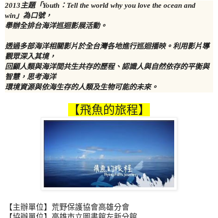
2013主題「Youth：Tell the world why you love the ocean and
win」為口號，
舉辦全排台海洋巡迴影展活動。
透過多部海洋相關影片於全台灣各地進行巡迴播映。利用影片
導
觀眾深入其境，
回顧人類與海洋間共生共存的歷程、認識人與自然
依存的平衡與
智慧，思考海洋
環境資源與依海生存的人類及生物可能的未來。
【飛魚的旅程】
【主辦單位】荒野保護協會高雄分會
【協辦單位】高雄市立圖書館左新分館