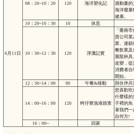
08
：
20~10
：
20
120
海洋塑化記
過動畫的
海洋廢棄
健康。
10
：
20~10
：
30
10
休息
「臺南市
貨公司業
業、連鎖
餐飲業及
6
月
11
日
10
：
30~12
：
30
120
淨灘記實
麗龍杯具
改變，從
消費者自
開始。
12
：
30~14
：
00
90
午餐
&
移動
與伙伴共
您喜歡吃
什麼樣的
14
：
00~16
：
00
120
蚵仔寮漁港踏查
子裡的魚
著我們一
自何方
!
16
：
00~
回家