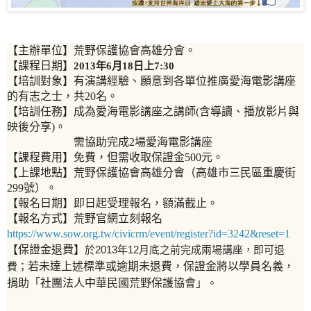
【主辦單位】荒野保護協會高雄分會。
【課程日期】
2013
年6
月18日上7:30
【培訓對象】有演講經驗、願意到各單位推廣愛海電影講座
的有志之士，共20名。
【培訓任務】成為愛海電影講座之講師(含導讀、播放影片與
映後分享)。
需協助完成2場愛海電影講座
【課程費用】免費，但需收取保證金500元。
【上課地點】荒野保護協會高雄分會（高雄市三民區重慶街
299號）。
【報名日期】即日起受理報名，額滿截止。
【報名方式】荒野官網立刻報名
https://www.sow.org.tw/civicrm/event/register?id=3242&reset=1
【保證金退費】
於2013年12月底之前完成兩場講座，即可退
費；
若未達上述標準或逾期未退費，保證金將以學員名義，
捐助「社團法人中華民國荒野保護協會」
。