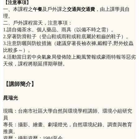
【
注意事項
】
一、本課程之
及戶外課之
，由上課學員自
午餐
交通與交通費
理。
二、戶外課程當天，注意事項：
1.請自備茶水、個人藥品、雨具（以備不時之需）。
2.穿著防滑鞋子（登山鞋或雨鞋或鞋底屬於粗齒的鞋子）。
3.注意防曬與防蚊措施（建議穿著長袖衣褲,戴帽子,野外蚊蟲
比較多～）。
4.活動當日若中央氣象局發佈陸上颱風警報或豪雨特報等惡劣
天候，課程將順延擇期舉辦。
【講師簡介】
晁瑞光
現職：台南市社區大學自然與環境學程講師、環境小組研究
員
專長：攝影、繪畫、劇場燈光，自然環境紀錄、調查與教育
推廣。
資歷：攝影資歷：1984至今