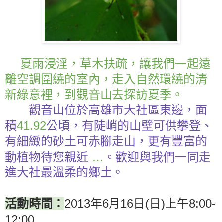
夏雨浸淫，草木扶疏，讓我們一起遠
離空調圍繞的室內，走入自然環繞的清
新綠意裡，到觀音山去探訪夏季。
觀音山位於高雄市大社區東邊，面
41.92
積
公頃，有陡峭的山壁可供攀登、
有細緻的砂土可赤腳走山，更有豐富的
…
動植物待您親近
。歡迎與我們一同走
進大社最溫柔的鄉土。
2013
6
16
(
)
8:00-
活動時間：
年
月
日
日
上午
12:00