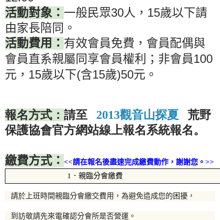
30
15
活動對象：
一般民眾
人，
歲以下請
由家長陪同。
活動費用：
有效會員免費，會員配偶與
100
會員直系親屬同享會員權利；非會員
15
(
15
)50
元，
歲以下
含
歲
元。
報名方式：
請至
2013觀音山探夏
荒野
保護協會官方網站線上報名系統報名。
繳費方式：
<<請在報名後盡速完成繳費動作
，謝謝您。>>
1．親臨分會繳費
請於上班時間親臨分會繳交費用，為避免造成您的困擾，
到訪敬請先來電確認分會所是否營運。