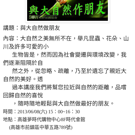
講題：與大自然做朋友
內容：大自然之美無所不在，舉凡昆蟲、花朵、山
川及許多可愛的小
生物皆是，然而因為社會變遷與環境改變，我
們逐漸阻隔於自
然之外，從忽略、疏離，乃至於遺忘了親近大
自然的美好。透
過本講座我們將幫您拉近與自然的距離，品嚐
回歸自然的喜悅
，隨時隨地輕鬆與大自然做最好的朋友。
時間：
2013/06/08(六) 15
：
00~
16
：
30
地點：高雄夢時代購物中心
8F
時代會館
(
高雄市前鎮區中華五路
789
號
)