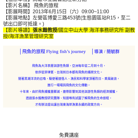
【影片名稱】 飛魚的旅程
【影展時間】2013年6月15日（六）09:00~11:00
【影展地點】左營區博愛三路453號(生態園區站R15，至二
號出口即可抵達。)
【影片導讀】
張水鍇教授
/
國立中山大學 海洋事務研究所 副教
授/海洋漁業管理研究室
│飛魚的旅程
Flying fish’s journey
│
導演 / 簡毓群
飛魚為大洋表層洄游性魚類，亞洲每年從二月到十月，
依序從菲律賓、台灣到日本都有飛魚的捕撈文化。
隨著黑潮洋流的召喚，驅使著達悟人、漁民和科學家頂著烈日、乘風破浪，
進行一場場與飛魚的文化傳動。
十年來，由於飛魚捕獲量驟減，連帶影響到其他洄游性魚類的經濟捕獲，
透過張水鍇教授研究團隊、知道唯有試圖了解飛魚的生命旅程，
才有辦法提出讓台灣東海岸漁業永續的政策方向。
免費講座