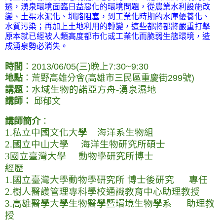
遷，湧泉環境面臨日益惡化的環境問題，從農業水利設施改
變、土渠水泥化、圳路阻塞，到工業化時期的水庫優養化、
水質污染；再加上土地利用的轉變，這些都將都將嚴重打擊
原本就已經被人類高度都市化或工業化而脆弱生態環境，造
成湧泉勢必消失。
時間
：2013/06/05(三)晚上7:30~9:30
地點
：荒野高雄分會(高雄市三民區重慶街299號)
水域生物的諾亞方舟
-
湧泉濕地
講題：
講師：
邱郁文
講師簡介
：
1.
私立中國文化大學
海洋系生物組
2.
國立中山大學
海洋生物研究所碩士
3
國立臺灣大學
動物學研究所博士
經歷
1.
國立臺灣大學動物學研究所
博士後研究
專任
2.
樹人醫護管理專科學校通識教育中心助理教授
3.
高雄醫學大學生物醫學暨環境生物學系
助理教
授