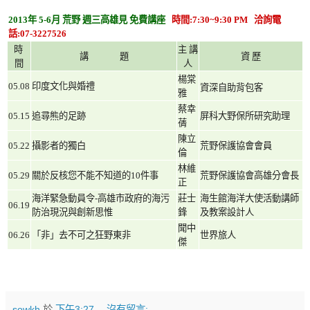
年
月
荒野
週三高雄見
免費講座
時間
洽詢電
2013
5-6
:7:30~9:30 PM
話
:07-3227526
時
主
講
講
題
資
歷
間
人
楊棠
印度文化與婚禮
05.08
資深自助背包客
雅
蔡幸
追尋熊的足跡
屏科大野保所研究助理
05.15
蒨
陳立
攝影者的獨白
荒野保護協會會員
05.22
倫
林維
關於反核您不能不知道的
件事
荒野保護協會高雄分會長
05.29
10
正
海洋緊急動員令
高雄市政府的海污
莊士
海生館海洋大使活動講師
-
06.19
防治現況與創新思惟
鋒
及教案設計人
聞中
「非」去不可之狂野東非
世界旅人
06.26
傑
sowkh
於
下午3:27
沒有留言: