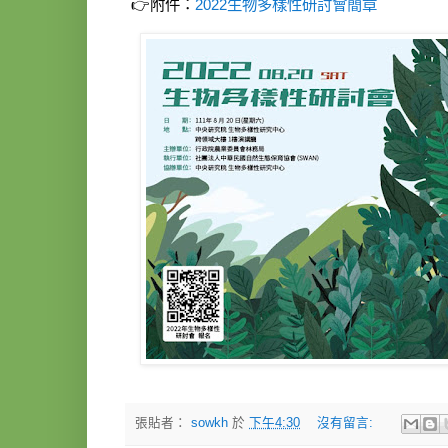
👉
附件：
2022生物多樣性研討會簡章
張貼者：
sowkh
於
下午4:30
沒有留言: