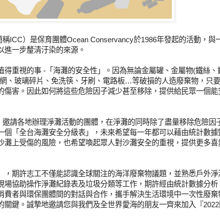
anup，簡稱ICC）是保育團體Ocean Conservancy於1986年發起的活動，
以進一步釐清汙染的來源。
得重視的事 -「海灘的安全性」。因為無論金屬罐、金屬物(鐵絲、
漁網、玻璃碎片、免洗筷、牙刷、電路板…等破損的人造廢棄物，只
的傷害。因此如何將這些危險因子減少甚至移除，提供給民眾一個能
表，邀請各地辦理淨灘活動的團體，在淨灘的同時除了盡量移除危險因
一個「全台海灘安全分級表」，未來希望每一年都可以藉由統計數據
沙灘上受傷的風險，也希望喚起眾人對沙灘安全的重視，提供更多喜
」，期許志工不僅能認識全球關注的海洋廢棄物議題，並熟悉戶外淨
現場協助操作淨灘紀錄表及垃圾分類等工作，期許經由統計數據分析
消費者與環保團體間的對話與合作，攜手解決生活環境中一次性廢棄
關鍵。誠摯地邀請您與我們及全世界愛海的朋友一齊來加入『2022