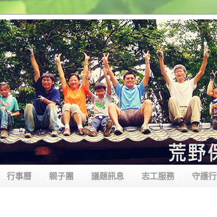
行事曆
親子團
議題訊息
志工服務
守護行