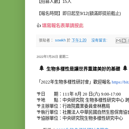
【招募人數】15人
【報名時間】即日起至9/12(額滿即提前截止)
👍
填寫報名表單請按此
張貼者：
sowkh
於
下午1:20
沒有留言:
2022年7月26日 星期二
🌲
🌲
生物多樣性是讓世界重建美好的基礎
「
2022
年生物多樣性研討會」
歡迎報名
https://b
🌴日 期：
111
年
8
月
20
日
(
六
) 9:00-17:00
🌴地 點：中央研究院
生物多樣性研究中心
🌴主辦單位：行政院農業委員會林務局
🌴執行單位：社團法人中華民國自然生態保育協
🌴協辦單位：中央研究院生物多樣性研究中心