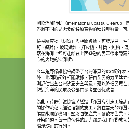
國際淨灘行動（International Coastal Cle
淨灘不同的是需要紀錄廢棄物的種類與數量，可
檢視廢棄物「材質」與相關數據，可發現另一件值
釘、鐵片)、玻璃纖維、打火機、針筒、魚鈎、
落在海灘上都可能給在上面遊憩的民眾帶來隱藏
心的奔跑的沙灘呢?
今年荒野保護協會調整了台灣淨灘的ICC紀錄
外，也同時記錄相關數據，藉由全民的力量建立
測評估出全台灣沙灘安全等級，藉以降低民眾在
親近海洋的民眾及公部門參考並督促改善。
為此，荒野保護協會將透過「淨灘導引志工培訓
的操作流程。經過培訓的志工，將在當天的淨灘
能開啟環保機關、塑膠包裝產業、餐飲零售業、
汙染問題。每一位伙伴的助力都是我們行動成功的
際淨灘』的行列。