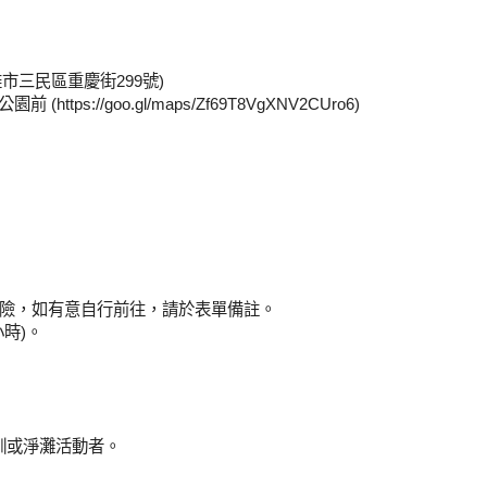
高雄市三民區重慶街299號)
://goo.gl/maps/Zf69T8VgXNV2CUro6)
及保險，如有意自行前往，請於表單備註。
時)。
訓或淨灘活動者。