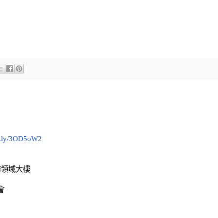
it.ly/3OD5oW2
跨領域大樓
會