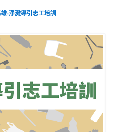
高雄-淨灘導引志工培訓