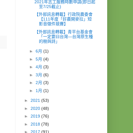
2021年志工服務時數申請(即日起
至7/25截止)
【外部訊息轉載】行政院農委會
【111年度「好農開麥拉」短
影音徵件競賽】
【外部訊息轉載】青平台基金會
「一定要曰台灣—台灣原生種
的樹與詩」
►
6月
(1)
►
5月
(4)
►
4月
(3)
►
3月
(6)
►
2月
(3)
►
1月
(1)
►
2021
(53)
►
2020
(48)
►
2019
(76)
►
2018
(78)
►
2017
(91)