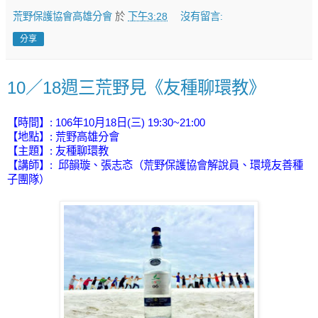
荒野保護協會高雄分會
於
下午3:28
沒有留言:
分享
10／18週三荒野見《友種聊環教》
【時間】: 106年10月18日(三) 19:30~21:00
【地點】: 荒野高雄分會
【主題】:
友種聊環教
【講師】:
邱韻璇、張志忞（荒野保護協會解說員、環境友善種
子團隊）