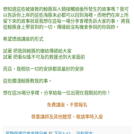
想知道這些被搶救的鯨豚與人類接觸過後所發生的故事嗎？我可
以告訴你上岸的這些海豚未必都可以回到海裡，而牠們在岸上所
留下來的故事就是我想在這每一場分享會裡告訴大家的事， 將我
從鯨豚身上學習到的一切，傳達給沒有機會參與的你與妳。
希望透過講座的形式
試著 把我與鯨豚的連結傳遞給大家
試著 把看似遙不可及的救援池到大家面前
而且，我相信一切的安排都是最好的安排
這些擱淺鯨豚教我的事。
想在這26場分享裡，分享給每一位出現在我眼前的你！
免費講座，不需報名
尊重講師及其他聽眾，敬請準時入座
荒野保護協會高雄分會
於
下午3:42
沒有留言: