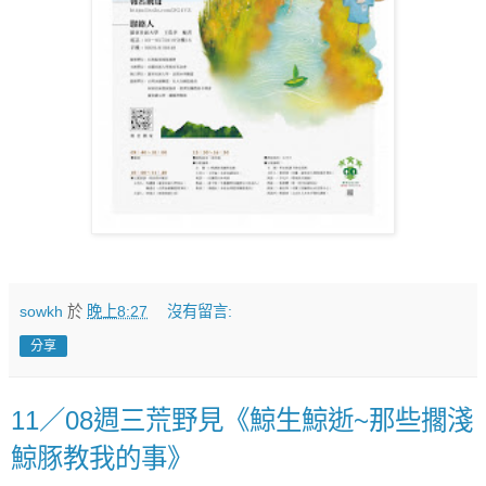
sowkh
於
晚上8:27
沒有留言:
分享
11／08週三荒野見《鯨生鯨逝~那些擱淺
鯨豚教我的事》