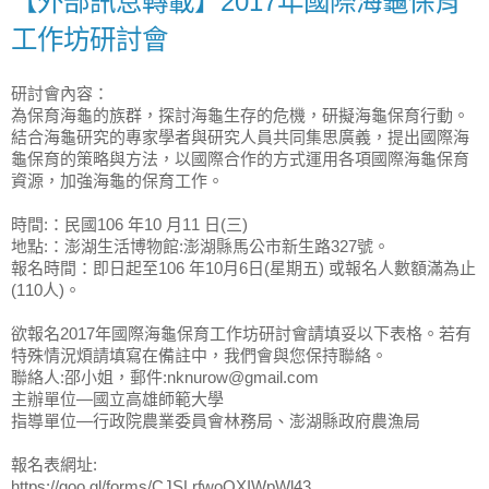
【外部訊息轉載】2017年國際海龜保育
工作坊研討會
研討會內容：
為保育海龜的族群，探討海龜生存的危機，研擬海龜保育行動。
結合海龜研究的專家學者與研究人員共同集思廣義，
提出國際海
龜保育的策略與方法，以國際合作的方式運用各項國際海龜保育
資源，加強海龜的保育工作。
時間:：民國106 年10 月11 日(三)
地點:：澎湖生活博物館:澎湖縣馬公市新生路327號。
報名時間：即日起至106 年10月6日(星期五) 或報名人數額滿為止
(110人)。
欲報名2017年國際海龜保育工作坊研討會請填妥以下表格。若有
特殊情況煩請填寫在備註中，我們會與您保持聯絡。
聯絡人:邵小姐，郵件:nknurow@gmail.com
主辦單位—國立高雄師範大學
指導單位—行政院農業委員會林務局、
澎湖縣政府農漁局
報名表網址:
https://goo.gl/forms/CJSLrfwoQXIWpWl43