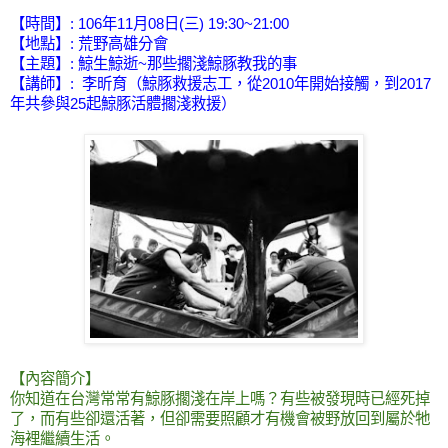
【時間】: 106年11月08日(三) 19:30~21:00
【地點】: 荒野高雄分會
【主題】:
鯨生鯨逝~那些擱淺鯨豚教我的事
【講師】:
李昕育（鯨豚救援志工，從2010年開始接觸，到2017
年共參與25起鯨豚活體擱淺救援）
【內容簡介】
你知道在台灣常常有鯨豚擱淺在岸上嗎？有些被發現時已經死掉
了，而有些卻還活著，但卻需要照顧才有機會被野放回到屬於牠
海裡繼續生活。