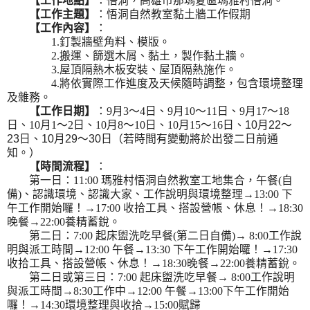
【工作地點】
：悟洞，高雄市那瑪夏區瑪雅村悟洞。
【工作主題】
：悟洞自然教室黏土牆工作假期
【工作內容】
：
1.釘製牆壁角料、模版。
2.搬運、篩選木屑、黏土，製作黏土牆。
3.屋頂隔熱木板安裝、屋頂隔熱施作。
4.將依實際工作進度及天候隨時調整，包含環境整理
及雜務。
【工作日期】
：9月3～4日、9月10～11日、9月17～18
日、10月1～2日、10月8～10日、10月15～16日
、10月22～
23日、10月29～30日
（若時間有變動將於出發二日前通
知。）
【時間流程】
：
第一日：11:00 瑪雅村悟洞自然教室工地集合，午餐(自
備)、認識環境、認識大家、工作說明與環境整理→13:00 下
午工作開始囉！→17:00 收拾工具、搭設營帳、休息！→18:30
晚餐→22:00養精蓄銳。
第二日：7:00 起床盥洗吃早餐(第二日自備)→ 8:00工作說
明與派工時間→12:00 午餐→13:30 下午工作開始囉！→17:30
收拾工具、搭設營帳、休息！→18:30晚餐→22:00養精蓄銳。
第二日或第三日：7:00 起床盥洗吃早餐→ 8:00工作說明
與派工時間→8:30工作中→12:00 午餐→13:00下午工作開始
囉！→14:30環境整理與收拾→15:00賦歸