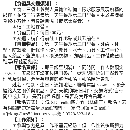
【食宿與交通須知】
：
＊食：三餐由參與人員輪流準備，徵求願意展現廚藝的
夥伴。並請自行準備第一天午餐及第二日早餐。由於準備餐
食較不方便，素食請自備（或吃桌邊素）。
＊宿：工地露營。
＊食宿費用：每日200元。
＊交通：請自行前往工作地點或共乘前往。
【自備物品】
：第一天午餐及第二日早餐、睡袋、睡
墊、防蚊液、健保卡、環保餐具、水壺、雨具、工作手套、
個人藥品、盥洗用具、換洗衣物、防晒用品、工作鞋或登山
鞋等(厚鞋面鞋底)。
【報名資訊】
：即日起至額滿止。同時間工作人數預定
10人，十五歲以下請家長陪同參加，歡迎認同悟洞自然教室
理念及對協力造屋有興趣的夥伴報名。報名時請告知：
姓名、性別、生日、通訊地址、聯絡電話、e-mial、緊急
連絡人之關係與電話、參加天數(詳細日期)、交通方式(自行
開車或共乘)、是否自備帳棚、是否為荒野會員等。
【報名方式】
：請以E-mail向四方竹（林維正）報名。若
有相關問題請盡量以mail詢問，一定會回覆。E-mail：
ufjoking@ms5.hinet.net。手機：0928-323418。
【工作須知】
：
＊參與協力造屋工作不需要經驗，但工作性質多屬體力