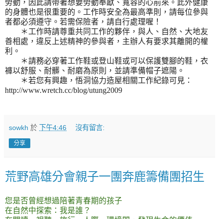
勞動，因此請帶著想要勞動奉獻、寬容的心前來。此外健康
的身體也是很重要的。工作時安全為最高準則，請每位參與
者都必須遵守。若需保險者，請自行處理喔！
＊工作時請尊重共同工作的夥伴，與人、自然、大地友
善相處，違反上述精神的參與者，主辦人有要求其離開的權
利。
＊請務必穿著工作鞋或登山鞋或可以保護雙腳的鞋，衣
褲以舒服、耐髒、耐磨為原則，並請準備帽子遮陽。
＊若您有興趣，悟洞協力造屋相關工作紀錄可見：
http://www.wretch.cc/blog/utung2009
sowkh
於
下午4:46
沒有留言:
分享
荒野高雄分會親子一團奔鹿籌備團招生
您是否曾經想過陪著青春期的孩子
在自然中探索：我是誰？