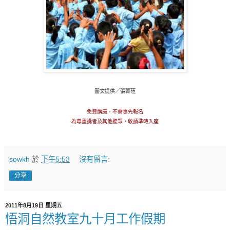
圖文提供／張菁砡
免費講座，不需事先報名
為尊重講者及其他聽眾，敬請準時入座
sowkh
於
下午5:53
沒有留言:
分享
2011年8月19日 星期五
悟洞自然教室九十月工作假期