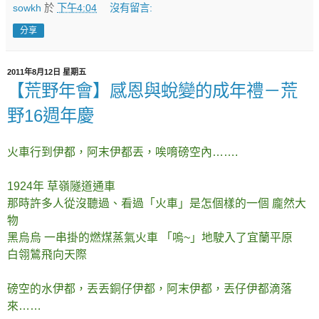
sowkh
於
下午4:04
沒有留言:
分享
2011年8月12日 星期五
【荒野年會】感恩與蛻變的成年禮－荒
野16週年慶
火車行到伊都，阿末伊都丟，唉唷磅空內…….
1924年 草嶺隧道通車
那時許多人從沒聽過、看過「火車」是怎個樣的一個 龐然大
物
黑烏烏 一串掛的燃煤蒸氣火車 「嗚~」地駛入了宜蘭平原
白翎鷥飛向天際
磅空的水伊都，丟丟銅仔伊都，阿末伊都，丟仔伊都滴落
來……