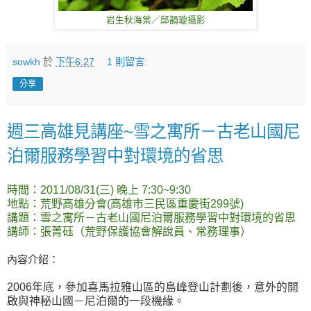
岩生秋海棠／邱韻璇攝影
sowkh
於
下午6:27
1 則留言:
分享
週三高雄見講座~雪之寓所－古老山國尼
泊爾服務學習中對環境的省思
時間：2011/08/31(三) 晚上 7:30~9:30
地點：荒野高雄分會(高雄市三民區重慶街299號)
講題：雪之寓所－古老山國尼泊爾服務學習中對環境的省思
講師：張菁砡（荒野保護協會解說員、常務理事）
內容介紹：
2006年底，參加喜馬拉雅山區的島峰登山計劃後，意外的開
啟與神秘山國－尼泊爾的一段機緣。