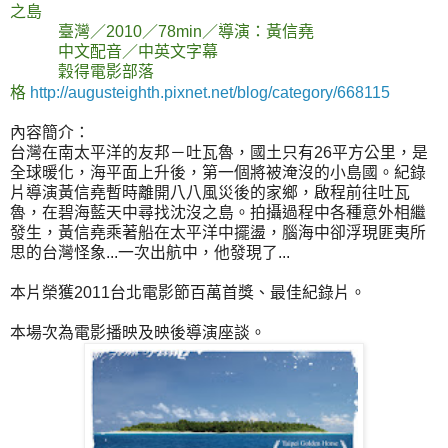
之島
臺灣／2010／78min／導演：黃信堯
中文配音／中英文字幕
穀得電影部落
格
http://augusteighth.pixnet.net/blog/category/668115
內容簡介：
台灣在南太平洋的友邦－吐瓦魯，國土只有26平方公里，是
全球暖化，海平面上升後，第一個將被淹沒的小島國。紀錄
片導演黃信堯暫時離開八八風災後的家鄉，啟程前往吐瓦
魯，在碧海藍天中尋找沈沒之島。拍攝過程中各種意外相繼
發生，黃信堯乘著船在太平洋中擺盪，腦海中卻浮現匪夷所
思的台灣怪象...一次出航中，他發現了...
本片榮獲2011台北電影節百萬首獎、最佳紀錄片。
本場次為電影播映及映後導演座談。