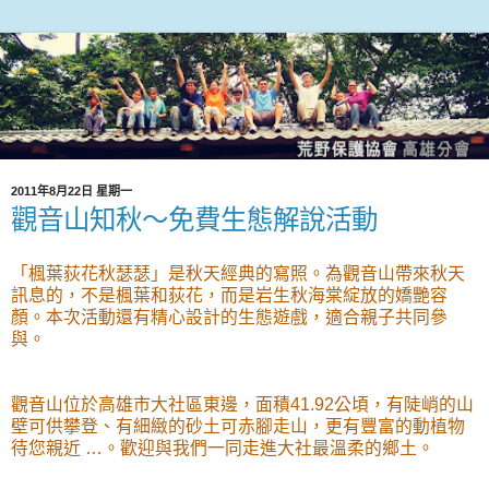
2011年8月22日 星期一
觀音山知秋～免費生態解說活動
「楓葉荻花秋瑟瑟」是秋天經典的寫照。為觀音山帶來秋天
訊息的，不是楓葉和荻花，而是岩生秋海棠綻放的嬌艷容
顏。本次活動還有精心設計的生態遊戲，適合親子共同參
與。
觀音山位於高雄市大社區東邊，面積41.92公頃，有陡峭的山
壁可供攀登、有細緻的砂土可赤腳走山，更有豐富的動植物
待您親近 …。歡迎與我們一同走進大社最溫柔的鄉土。