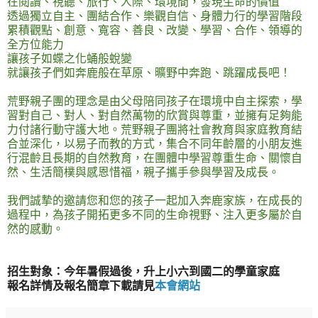
在閱讀、視聽、旅行、人際、環境間，發現生命的價值
透過獨立自主、團結合作、樂觀自信、身體力行的學習階段
累積觀點、創意、寬容、善良、改變、學習、合作、領導的
全方位能力
讓孩子如蝶之化蛹般蛻變
就讓孩子們如奔鹿般在草原、曠野中奔跑、跳躍成長吧！
荒野親子團的理念是由父母陪同孩子在環境中自主探索，學
習對自己、對人、對自然萬物的欣賞與尊重，並擁有足夠能
力付諸行動守護大地。荒野親子團將社會教育與家庭教育結
合並深化，以易子而教的方式，集合不同年齡層的小朋友進
行混齡且長期的自然教育，在團體中學習尊重生命、關懷自
然、生活簡樸與感恩惜福，親子攜手參與學習及成長。
我們誠摯的邀請您和您的孩子一起加入奔鹿家族，在成長的
過程中，為孩子開拓更多不同的生命視野、注入更多屬於自
然的感動。
招生對象：今年暑假過後，升上小六到國二的學童家庭
報名詳情及報名簡章下載請見
本會網站