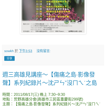
sowkh
於
下午3:53
沒有留言:
分享
週三高雄見講座～【傷痛之島‧影像發
聲】系列紀錄片～沈ㄕㄣˇ沒ㄇㄟˊ之島
時間：2011/08/17(三) 晚上 7:30~9:30
地點：荒野高雄分會(高雄市三民區重慶街299號)
主題：【傷痛之島‧影像發聲】系列紀錄片～沈ㄕㄣˇ沒ㄇㄟˊ