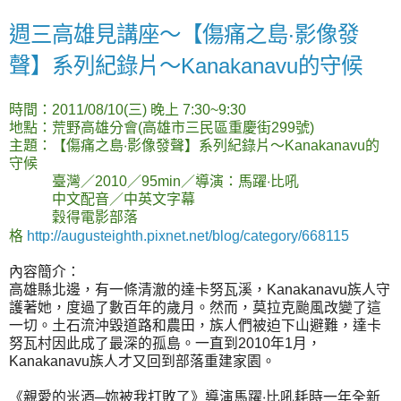
週三高雄見講座～【傷痛之島‧影像發
聲】系列紀錄片～Kanakanavu的守候
時間：2011/08/10(三) 晚上 7:30~9:30
地點：荒野高雄分會(高雄市三民區重慶街299號)
主題：【傷痛之島‧影像發聲】系列紀錄片～Kanakanavu的
守候
臺灣／2010／95min／導演：馬躍‧比吼
中文配音／中英文字幕
穀得電影部落
格
http://augusteighth.pixnet.net/blog/category/668115
內容簡介：
高雄縣北邊，有一條清澈的達卡努瓦溪，Kanakanavu族人守
護著她，度過了數百年的歲月。然而，莫拉克颱風改變了這
一切。土石流沖毀道路和農田，族人們被迫下山避難，達卡
努瓦村因此成了最深的孤島。一直到2010年1月，
Kanakanavu族人才又回到部落重建家園。
《親愛的米酒─妳被我打敗了》導演馬躍‧比吼耗時一年全新