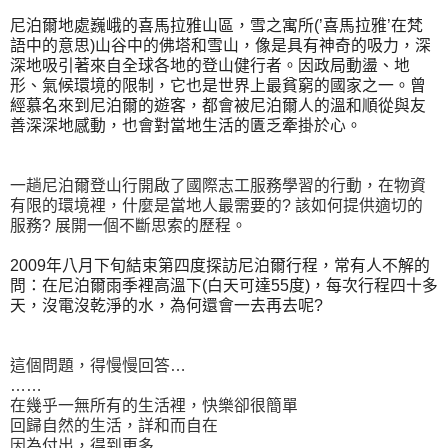
尼泊爾地處巍峨的喜馬拉雅山區，雪之寓所(’喜馬拉雅’在梵
語中的意思)山谷中的佛塔和雪山，像是具有神奇的吸力，深
深地吸引著來自全球各地的登山健行者。因政局動盪、地
形、氣候環境的限制，它也是世界上最貧窮的國家之一。曾
經慕名來到尼泊爾的遊客，都會被尼泊爾人的溫和順從與友
善深深地感動，也會對當地生活的匱乏牽掛於心。
一趟尼泊爾登山行開啟了國際志工服務學習的行動，在物資
有限的環境裡，什麼是當地人最需要的? 該如何提供適切的
服務? 展開一個不斷思索的歷程。
2009年八月下旬結束第四度探訪尼泊爾行程，常有人不解的
問：在尼泊爾雨季裡高溫下(白天可達55度)，每次行程四十多
天，沒電沒乾淨的水，為何還會一去再去呢?
這個問題，得慢慢回答…
……
在幾乎一無所有的生活裡，快樂卻很簡單
回歸自然的生活，詳和而自在
因為付出，得到更多