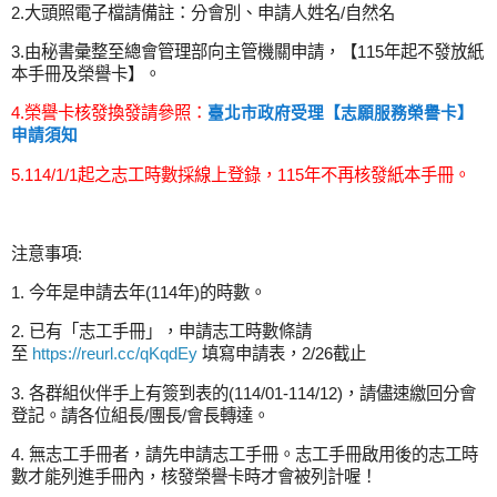
2.大頭照電子檔請備註：分會別、申請人姓名/自然名
3.由秘書彙整至總會管理部向主管機關申請，【115年起不發放紙
本手冊及榮譽卡】。
4.榮譽卡核發換發請參照：
臺北市政府受理【志願服務榮譽卡】
申請須知
5.114/1/1起之志工時數採線上登錄，115年不再核發紙本手冊。
注意事項:
1. 今年是申請去年(114年)的時數。
2. 已有「志工手冊」，申請志工時數條請
至
https://reurl.cc/qKqdEy
填寫申請表，2/26截止
3. 各群組伙伴手上有簽到表的(114/01-114/12)，請儘速繳回分會
登記。請各位組長/團長/會長轉達。
4.
無志工手冊者，請先申請志工手冊。志工手冊啟用後的志工時
數才能列進手冊內，核發榮譽卡時才會被列計喔！