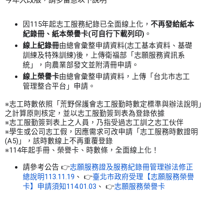
因115年起志工服務紀錄已全面線上化
，
不再發給紙本
紀錄
冊、紙本榮譽卡(可自行下載列印)
。
線上紀錄冊
由總會彙整申請資料(志工基本資料、基礎
訓練及特殊訓練)後，上傳衛福部「志願服務資訊系
統」，向農業部發文並附清冊申請。
線上榮譽卡
由總會彙整申請資料，上傳「台北市志工
管理整合平台」申請。
※志工時數依照「荒野保護會志工服勤時數定標準與辦法說明」
之計算原則核定，並以志工服勤簽到表為登錄依據
※志工服勤簽到表上之人員，乃指受過志工訓之志工伙伴
※學生或公司志工假，因應需求可改申請「志工服務時數證明
(A5)」，該時數線上不再重覆登錄
※114年起手冊、榮譽卡、時數條，全面線上化！
請參考公告 👉
志願服務證及服務紀錄冊管理辦法修正
總說明113.11.19
、 👉
臺北市政府受理【志願服務榮譽
卡】申請須知114.01.03
、 👉
志願服務榮譽卡