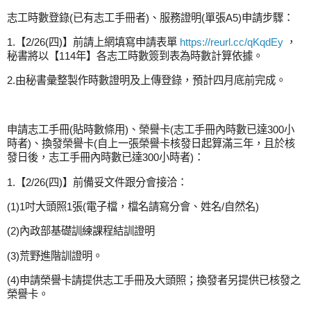
志工時數登錄(已有志工手冊者)、服務證明(單張A5)申請步驟：
1.【2/26(四)】前請上網填寫申請表單
https://reurl.cc/qKqdEy
，
秘書將以【114年】各志工時數簽到表為時數計算依據。
2.由秘書彙整製作時數證明及上傳登錄，預計四月底前完成。
申請志工手冊(貼時數條用)、榮譽卡(志工手冊內時數已達300小
時者)、換發榮譽卡(自上一張榮譽卡核發日起算滿三年，且於核
發日後，志工手冊內時數已達300小時者)：
1.【2/26(四)】前備妥文件跟分會接洽：
(1)1吋大頭照1張(電子檔，檔名請寫分會、姓名/自然名)
(2)內政部基礎訓練課程結訓證明
(3)荒野進階訓證明。
(4)申請榮譽卡請提供志工手冊及大頭照；換發者另提供已核發之
榮譽卡。