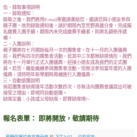
伍、錄取事項說明
一、錄取通知：
錄取之後，我們將用E-mail寄邀請書給您，邀請您與小朋友參與
親子團。收到錄取通知後，請於期限內至荒野高雄分會，完成報
名繳費入團手續，期限內未完成繳費手續者，則將名額依序遞
補。
二、入團說明：
親子團將在七月開始每月一次的團集會，在十一月的入團儀典
前，我們有四次的團集會活動，若其中三次都無缺席情形，我們
將在十一月舉行正式入團儀典，迎接小朋友成為我們的正式團
員。若否，雖能繼續參與團集會活動，但無法參加當年度的入團
儀典，須待明年新學期時再補進行入團儀典。
三、自動退團說明
倘若團集會缺席達年活動次數四次，亦無法向團務會議提出可被
接受之理由，即視同自動退團。
缺席定義：小孩或父母缺席，即算缺席唷!~
報名表單： 即將開放，敬請期待
荒野保護協會高雄分會
於
下午3:07
沒有留言: