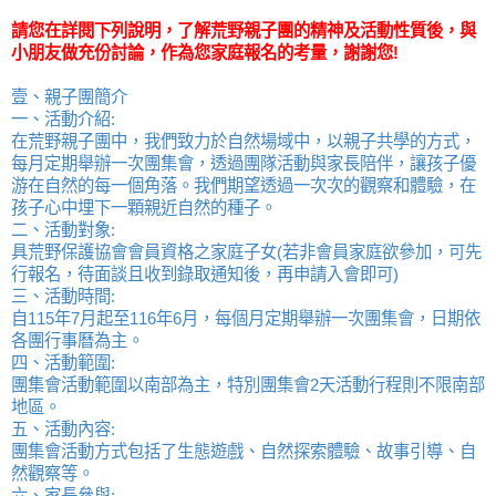
請您在詳閱下列說明，了解荒野親子團的精神及活動性質後，與
小朋友做充份討論，作為您家庭報名的考量，謝謝您!
壹、親子團簡介
一、活動介紹:
在荒野親子團中，我們致力於自然場域中，以親子共學的方式，
每月定期舉辦一次團集會，透過團隊活動與家長陪伴，讓孩子優
游在自然的每一個角落。我們期望透過一次次的觀察和體驗，在
孩子心中埋下一顆親近自然的種子。
二、活動對象:
具荒野保護協會會員資格之家庭子女(若非會員家庭欲參加，可先
行報名，待面談且收到錄取通知後，再申請入會即可)
三、活動時間:
自115年7月起至116年6月，每個月定期舉辦一次團集會，日期依
各團行事曆為主。
四、活動範圍:
團集會活動範圍以南部為主，特別團集會2天活動行程則不限南部
地區。
五、活動內容:
團集會活動方式包括了生態遊戲、自然探索體驗、故事引導、自
然觀察等。
六、家長參與: