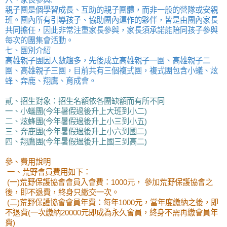
親子團是個學習成長、互助的親子團體，而非一般的營隊或安親
班。團內所有引導孩子、協助團內運作的夥伴，皆是由團內家長
共同擔任，因此非常注重家長參與，家長須承諾能陪同孩子參與
每次的團集會活動。
七、團別介紹
高雄親子團因人數趨多，先後成立高雄親子一團、高雄親子二
團、高雄親子三團，目前共有三個複式團，複式團包含小蟻、炫
蜂、奔鹿、翔鷹、育成會。
貳、招生對象：招生名額依各團缺額而有所不同
一、小蟻團(今年暑假過後升上大班到小二)
二、炫蜂團(今年暑假過後升上小三到小五)
三、奔鹿團(今年暑假過後升上小六到國二)
四、翔鷹團(今年暑假過後升上國三到高二)
參、費用說明
一、荒野會員費用如下：
(一)荒野保護協會會員入會費：1000元， 參加荒野保護協會之
後，即不退費，終身只繳交一次。
(二)荒野保護協會會員年費：每年1000元，當年度繳納之後，即
不退費(一次繳納20000元即成為永久會員，終身不需再繳會員年
費)