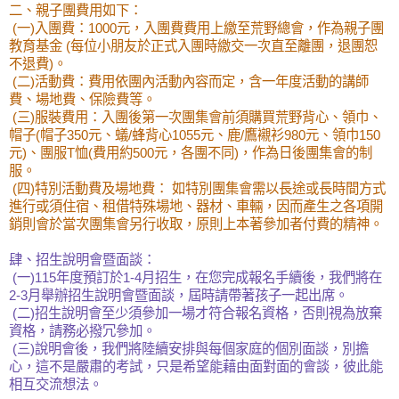
二、親子團費用如下：
(一)入團費：1000元，入團費費用上繳至荒野總會，作為親子團
教育基金 (每位小朋友於正式入團時繳交一次直至離團，退團恕
不退費)。
(二)活動費：費用依團內活動內容而定，含一年度活動的講師
費、場地費、保險費等。
(三)服裝費用：入團後第一次團集會前須購買荒野背心、領巾、
帽子(帽子350元、蟻/蜂背心1055元、鹿/鷹襯衫980元、領巾150
元)、團服T恤(費用約500元，各團不同)，作為日後團集會的制
服。
(四)特別活動費及場地費： 如特別團集會需以長途或長時間方式
進行或須住宿、租借特殊場地、器材、車輛，因而產生之各項開
銷則會於當次團集會另行收取，原則上本著參加者付費的精神。
肆、招生說明會暨面談：
(一)115年度預訂於1-4月招生，在您完成報名手續後，我們將在
2-3月舉辦招生說明會暨面談，屆時請帶著孩子一起出席。
(二)招生說明會至少須參加一場才符合報名資格，否則視為放棄
資格，請務必撥冗參加。
(三)說明會後，我們將陸續安排與每個家庭的個別面談，別擔
心，這不是嚴肅的考試，只是希望能藉由面對面的會談，彼此能
相互交流想法。