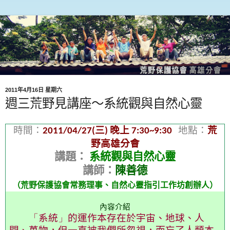
2011年4月16日 星期六
週三荒野見講座～系統觀與自然心靈
時間：
三
晚上
地點：
荒
2011/04/27(
)
7:30~9:30
野高雄分會
講題：
系統觀與自然心靈
講師：
陳善德
（
荒野保護協會常務理事、自然心靈指引工作坊創辦人
）
內容介紹
「
系統
」
的運作本存在於宇宙、地球、人