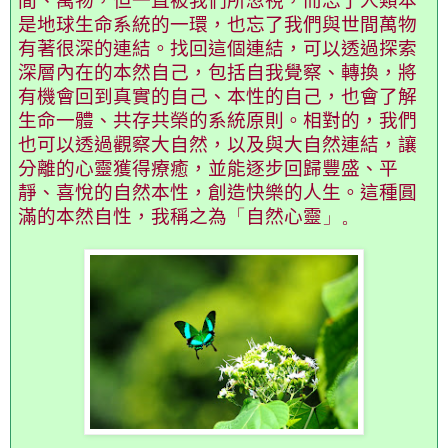
間、萬物，但一直被我們所忽視，而忘了人類本
是地球生命系統的一環，也忘了我們與世間萬物
有著很深的連結。找回這個連結，可以透過探索
深層內在的本然自己，包括自我覺察、轉換，將
有機會回到真實的自己、本性的自己，也會了解
生命一體、共存共榮的系統原則。相對的，我們
也可以透過觀察大自然，以及與大自然連結，讓
分離的心靈獲得療癒，並能逐步回歸豐盛、平
靜、喜悅的自然本性，創造快樂的人生。這種圓
滿的本然自性，我稱之為
「
自然心靈
」。