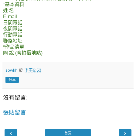
*基本資料
姓 名
E-mail
日間電話
夜間電話
行動電話
聯絡地址
*作品清單
圖 說 (含拍攝地點)
sowkh
於
下午6:53
分享
沒有留言:
張貼留言
‹
›
首頁