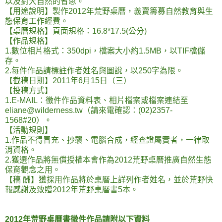
以及對大自然的省思。
【用途說明】製作2012年荒野桌曆，義賣籌募自然教育與生
態保育工作經費。
【桌曆規格】頁面規格：16.8*17.5(公分)
【作品規格】
1.數位相片格式：350dpi，檔案大小約1.5MB，以TIF檔儲
存。
2.每件作品請標註作者姓名與圖說，以250字為限。
【截稿日期】2011年6月15日（三）
【投稿方式】
1.E-MAIL：徵件作品資料表、相片檔案或檔案連結至
eliane@wilderness.tw（請來電確認：(02)2357-
1568#20）。
【活動規則】
1.作品不得冒充、抄襲、電腦合成，經查證屬實者，一律取
消資格。
2.獲選作品將無償授權本會作為2012荒野桌曆推廣自然生態
保育觀念之用。
【稿 酬】獲採用作品將於桌曆上詳列作者姓名，並於荒野快
報感謝及致贈2012年荒野桌曆書5本。
2012年荒野桌曆書徵件作品請附以下資料