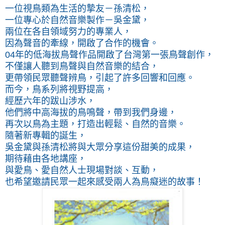
一位視鳥類為生活的摯友－孫清松，
一位專心於自然音樂製作－吳金黛，
兩位在各自領域努力的專業人，
因為聲音的牽線，開啟了合作的機會。
04年的低海拔鳥聲作品開啟了台灣第一張鳥聲創作，
不僅讓人聽到鳥聲與自然音樂的結合，
更帶領民眾聽聲辨鳥，引起了許多回響和回應。
而今，鳥系列將視野提高，
經歷六年的跋山涉水，
他們將中高海拔的鳥鳴聲，帶到我們身邊，
再次以鳥為主題，打造出輕鬆、自然的音樂。
隨著新專輯的誕生，
吳金黛與孫清松將與大眾分享這份甜美的成果，
期待藉由各地講座，
與愛鳥、愛自然人士現場對談、互動，
也希望邀請民眾一起來感受兩人為鳥癡迷的故事！