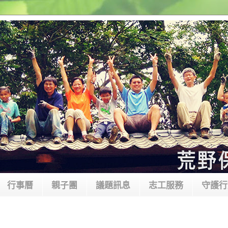
行事曆
親子團
議題訊息
志工服務
守護行