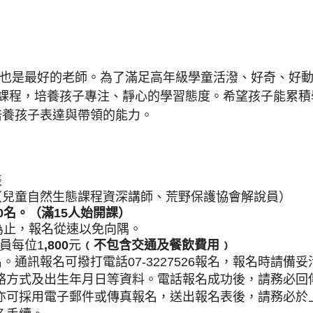
也是最好的老師。為了滿足高年級學童活潑、好奇、好
課程，培養孩子專注、靜心的學習態度。希望孩子能累積
培養孩子表達與帶領的能力。
表
（兒童自然生態課程資深講師、荒野保護協會解說員）
0
名。（滿
15
人始開課）
為止，報名從速以免向隅。
員每位
1
,800
元
﹙不包含交通及餐飲費用﹚
名。通訊報名可撥打電話
07-3227526
報名，報名時請備妥
絡方式及出生年月日等資料。電話報名成功後，請務必回
亦可採用電子郵件或傳真報名，送出報名表後，請務必於