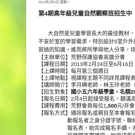
2013年2月4日 星期一
第4期高年級兒童自然觀察班招生中
大自然是兒童學習長大的最佳教材，
不安於室的學習需求，特別設計
5
堂戶外
習過的知識，進而將所學與他人分享，
【主辦單位】荒野保護協會高雄分會
【課程日期】
2013
年
2
月
24
日至
6
月
16
日
【上課時間】每月第三個週日
【上課地點】視課程主題不同詳見課程
【講師簡介】李月綢老師、林玉玲老師
【招生對象】
國小五六年級學童，名額
2
【報名日期】
2
月
4
日起接受報名，額滿
【課程費用】荒野會員每位
1
,500
元
/
非會
【報名方式】通訊報名或親自至本會報
動報名者之身分證字號、聯
報名表，始完成報名手續。