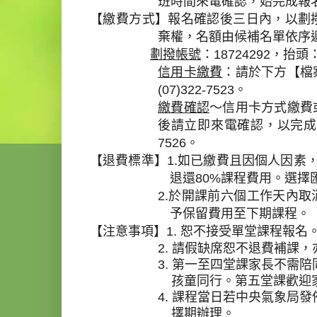
班時間來電確認，始完成報
【繳費方式】報名確認後三日內，以劃
棄權，名額由候補名
劃撥帳號
：
18724292
，抬頭
信用卡繳費
：請於下方【檔
(07)322-7523
。
繳費確認
～信用卡方式繳費
後請立即來電確認，以完成
7526
。
【退費標準】
1.
如已繳費且因個人因素
退還
80%
課程費用。選擇
2.
於開課前六個工作天內取
予保留費用至下期課程。
【注意事項】
1.
恕不接受單堂課程報名
2.
請假缺席恕不退費補課，
3.
第一至四堂課家長不需陪
孩童同行。第五堂課歡迎
4.
課程當日若中央氣象局發
擇期辦理。