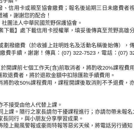
名手續。
撥、信用卡或親至協會繳費；報名後逾期三日未繳費者
單依序遞補，謝謝您的配合！
：社團法人中華民國荒野保護協會。
案下載】處下載信用卡授權單，填妥後傳真至荒野高雄
或劃撥繳費（於收據上註明姓名及活動名稱後始傳），
繳費手續，謝謝！傳真：
(07) 322-7523
，電話：
(07) 3
，於開課前七個工作天
(
含
)
前取消者，將酌收
20%
課程費
匯款退費者，將於退款金額中扣除匯款手續費用。
消將酌收
50%
課程費用，課程開課後取消則不予退費，
。
亦不接受由他人代替上課。
同上課。隨行之家長請勿干擾課程進行；亦請勿帶未報名
家長同行，與小朋友分享學習成果。
佈陸上颱風警報或豪雨特報等惡劣天候，將電話另行通知