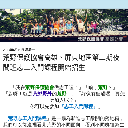
2013年4月15日 星期一
荒野保護協會高雄、屏東地區第二期夜
間班志工入門課程開始招生
「我在
荒野保護協會
做志工喔！」「啥，
荒野
？」
「對呀！就是
荒郊野外
的
荒野
。」「好像有聽過喔，要怎
麼加入呢？」
「你可以先參加
『志工入門課程』
」
「
荒野志工入門課程
」是一扇為新進志工敞開的落地窗，
我們可以從這裡看見荒野的不同面向，看到不同群組為生