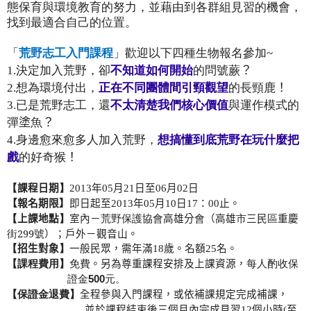
態保育與環境教育的努力，並藉由到各群組見習的機會，
找到最適合自己的位置。
「
荒野志工入門課程
」歡迎以下四種生物報名參加
~
1.
決定加入荒野，卻
不知道如何開始
的問號蕨
？
2.
想為環境付出，
正在不同團體間引頸觀望
的長頸鹿
！
3.
已是荒野志工，還
不太清楚我們核心價值
與運作模式的
彈
塗
魚
？
4.
身邊愈來愈多人加入荒野，
想搞懂到底荒野在玩什麼把
戲
的好奇猴
！
【
課程日期
】
2013
年
05
月
21
日至
06
月
02
日
【報名期限】
即日起至
2013
年
05
月
10
日
17
：
00
止。
荒野保護協會
高雄分
會
（高雄
市
三民
區
重慶
【
上課地點
】
室內－
街
2
99
號
）；戶外－觀音山。
【
招生對象
】
一般民眾，需年滿
18
歲。名額
25
名。
【課程費用】
免費
。另為尊重課程安排及上課資源，
每人酌收保
證金
50
0
元。
【保證金退費】
全程參與入門課程，或依補課規定完成補課，
並於課程結束後三個月內完成見習
12
個小時
(
至