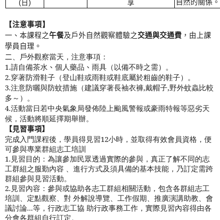
自然的關係。
(
日
)
享
【
注意事項
】
一、本課程之
午餐
及戶外自然觀察體驗之
交通與交通費
，由上課
學員自理。
二
、戶外觀察當天，注意事項：
1.
請自備茶水
、
個人藥品
、
雨具（以備不時之需）。
2.
穿著防滑鞋子（登山鞋或雨鞋或鞋底屬於粗齒的鞋子）。
3.
注意防曬與防蚊措施（建議穿著長袖衣褲
,
戴帽子
,
野外蚊蟲比較
多～）。
4.
活動當日若中央氣象局發佈陸上颱風警報或豪雨特報等惡劣天
候，活動將順延擇期舉辦。
【見習事項】
完成入門課程後，學員得見習
12
小時，並取得有效會員資格，便
可參與專業群組志工培訓
1.
見習目的：為讓參加民眾透過實際的參與，真正了解不同的志
工群組之服勤內容
、進行方式及須具備的基本技能，乃訂定需跨
群組參與見習活動。
2.
見習內容：參與或協助各志工群組相關活動，包含各群組志工
培訓、定點觀察、對
外解說導覽、工作假期、推廣演講助教、會
議討論
...
等，行政志工協
助行政事務工作，實際見習內容得由各
分會各群組自行訂定。