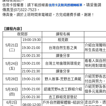
課程夜間班
)
。
，填妥後請
信用卡授權書：請
下載授權書
信用卡及郵局授權轉帳單
傳真至
(07)322-7523
，
傳真後，請於上班時間來電確認，方完成繳費手續，謝謝！
【
課程內容
】
夜間部
課程名稱
19:00-19:30
相見歡
5
月
21
日
介紹台灣獨特
19:30-21:00
台灣自然生態之美
(
二
)
所生長這塊土
21:00-21:30
課後分享
看看人與自然
19:00-21:00
台灣土地倫理與環境史
5
月
24
日
地利用對環境
(
五
)
21:00-21:30
課後分享
介紹荒野各志
5
月
28
日
19:00-21:00
野人故事
-
荒野志工典範
付出與努力，
介紹荒野及各
19:00-21:00
認識荒野
&
志工群組介紹
5
月
30
日
個多元寬廣的
(
四
)
21:00-21:30
志工群組見習登記
走出戶外、透
6
月
2
日
戶外自然觀察體驗
+
結訓分
08:00-12:00