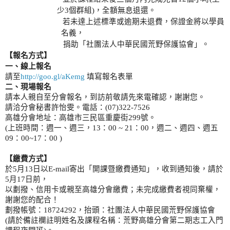
少
3
個群組
)
，全額無息退還。
若未達上述標準或逾期未退費，保證金將以學員
名義，
捐助「社團法人中華民國荒野保護協會」。
【報名方式】
一、線上報名
請至
http://goo.gl/aKemg
填寫報名表單
二、現場報名
請本人親自至分會報名，到訪前敬請先來電確認，謝謝您。
請洽分會秘書許怡雯。電話：
(07)322-7526
高雄分會地址：高雄市三民區重慶街
299
號。
(
上班時間：週一、週三，
13
：
00 ~ 21
：
00
，週二、週四、週五
09
：
00~17
：
00 )
【繳費方式】
於
5
月
13
日以
E-mail
寄出「開課暨繳費通知」，收到通知後，請於
5
月
17
日前，
以劃撥、信用卡或親至高雄分會繳費；未完成繳費者視同棄權，
謝謝您的配合！
劃撥帳號：
18724292
，抬頭：社團法人中華民國荒野保護協會
(
請於備註欄註明姓名及課程名稱：荒野高雄分會第二期志工入門