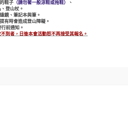
山的鞋子
（請勿著一般涼鞋或拖鞋）
、
品、登山杖。
望遠鏡、筆記本與筆。
手提有時會造成登山障礙。
寄發行前通知。
故不到者，日後本會活動恕不再接受其報名。