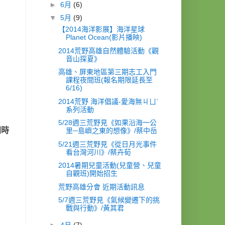
►
6月
(6)
▼
5月
(9)
【2014海洋影展】海洋星球
Planet Ocean(影片播映)
2014荒野高雄自然體驗活動《觀
音山探夏》
高雄、屏東地區第三期志工入門
課程夜間班(報名期限延長至
6/16)
2014荒野 海洋倡議-愛海無ㄐㄩˋ
系列活動
5/28週三荒野見《如果沿海一公
同時
里─島嶼之東的想像》/蔡中岳
5/21週三荒野見《從日月光事件
看台灣河川》/蔡卉荀
2014暑期兒童活動(兒童營、兒童
自觀班)開始招生
荒野高雄分會 近期活動訊息
5/7週三荒野見《氣候變遷下的挑
戰與行動》/黃其君
►
4月
(7)