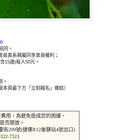
0
長陪同。
會員直系親屬同享會員權利；
5歲)每人50元。
統。
按本頁最下方「立刻報名」連結）
交費用，為避免造成您的困擾，
是否開放。
慶街299號(捷運R12後驛站4號出口)
)322-7523