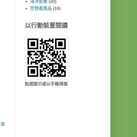
海洋影展
(20)
荒野義賣品
(16)
以行動裝置閱讀
點選圖示或以手機掃描
文章