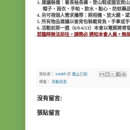
3. 建議裝備：著長袖長褲、登山鞋或適宜爬
帽
子、雨衣、手帕、飲水、點心、防蚊藥
4. 另可視個人需求攜帶：照相機、放大鏡、
5. 所有物品建議以後背包裝載背負，手拿或
6. 活動前那一週（6/9-6/13）本會以電郵將
若臨時無法前往，
請務必
通知本會人員。無
張貼者：
sowkh
於
晚上7:00
標籤：
活動訊息
沒有留言:
張貼留言