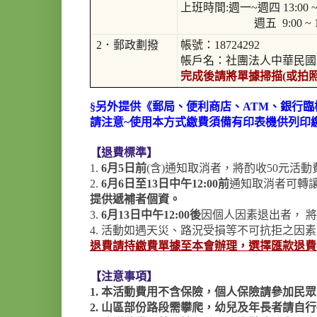
上班時間:週一~週四 13:00 ~2
週五 9:00 ~ 17
2．郵政劃撥
帳號：18724292
帳戶名：社團法人中華民國
完成後請將單據掃描(或拍照)後
§另外提供《郵局、便利商店、ATM、銀行臨
請注意~使用本方式繳費須備有印表機供列印
【
退費標準
】
1.
6月5日前
(含)通知取消者，將酌收50元活動
2.
6月6日至13日中午12:00前
通知取消者可轉
提供遞補者個資。
3.
6月13日中午12:00後
因個人因素退出者， 
4. 活動如遇天災、路況受損等不可抗拒之因
退費請持繳費單據至本會辦理，選擇匯款退費
【
注意事項
】
1. 本活動費用不含保險，個人保險請參加民
2. 山區部份路段需攀爬，幼兒及年長者請自