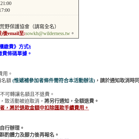
1:00
:00
荒野保護協會
（請寫全名）
email至:
sowkh@wilderness.tw
。
櫃繳費》方式§
繳費條碼單據。
費用。
讓名額
(惟遞補參加者條件需符合本活動辦法)
，請於通知取消時
將不可轉讓名額且不退費。
素，致活動被迫取消，
將另行通知，全額退
費。
者，將於退款金額中扣除匯款手續費用。
眾自行辦理。
行斟酌體力及腳力後再報名。