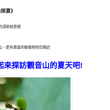
山探夏》
的清新綠意裡
山，更有豐富的動植物待您親近
起來探訪觀音山的夏天吧!