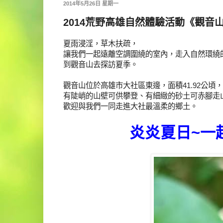
2014年5月26日 星期一
2014荒野高雄自然體驗活動《觀音
夏雨浸淫，草木扶疏，
讓我們一起遠離空調圍繞的室內，走入自然環繞
到觀音山去探訪夏季。
觀音山位於高雄市大社區東邊，面積41.92公頃，
有陡峭的山壁可供攀登、有細緻的砂土可赤腳走
歡迎與我們一同走進大社最溫柔的鄉土。
炎炎夏日~一