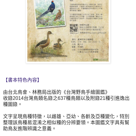
【書本特色內容】
由台北鳥會、林務局出版的《台灣野鳥手繪圖鑑》
收錄2014台灣鳥類名錄之637種鳥類以及附錄21種引進逸出
種圖錄。
文字呈現鳥種特徵，以雌雄、亞幼、各齡及亞種變化，特別
整理該鳥種易混淆之相似種的分辨要領。本圖鑑文字具有幫
助鳥友進階辨識之意義。