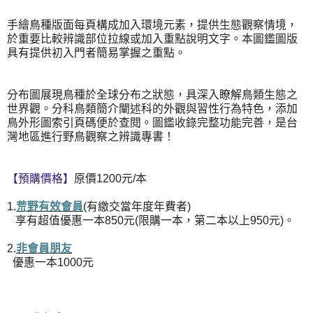
手繪鳥種版面每頁構成加入環境元素，提供生態觀察情境，
於重要比較辨識部位拉線或加入重點說明文字。本圖鑑圖版
具有提供初入門者簡易掌握之重點。
分布圖展現鳥種於全球分布之狀態，具深入瞭解鳥類生態之
世界觀。分科鳥類簡介闡述科的外觀與習性行為特色，添加
鳥外形圖索引頁碼便於查閱。圖鑑收錄完整功能完善，是台
灣地區進行野鳥觀察之辨識專書！
【預購價格】
原價1200元/本
1.
荒野有效會員
(有繳交當年度年費者)
享有超值優惠一本850元(限購一本，第二本以上950元)。
2.
非會員朋友
優惠一本1000元