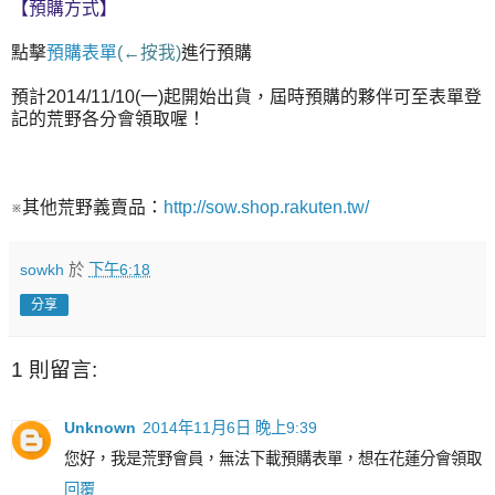
【預購方式】
點擊
預購表單
(←按我)
進行預購
預計2014/11/10(一)起開始出貨，屆時預購的夥伴可至表單登
記的荒野各分會領取喔！
※其他荒野義賣品：
http://sow.shop.rakuten.tw/
sowkh
於
下午6:18
分享
1 則留言:
Unknown
2014年11月6日 晚上9:39
您好，我是荒野會員，無法下載預購表單，想在花蓮分會領取
回覆