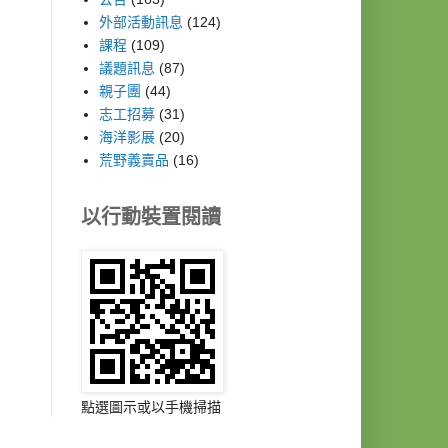
外部活動訊息
(124)
課程
(109)
議題訊息
(87)
親子團
(44)
志工招募
(31)
海洋影展
(20)
荒野義賣品
(16)
以行動裝置閱讀
點選圖示或以手機掃描