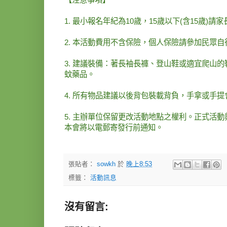
1. 最小報名年紀為10歲，15歲以下(含15
2. 本活動費用不含保險，個人保險請參加民眾自
3. 建議裝備：著長袖長褲、登山鞋或適宜爬山
蚊藥品。
4. 所有物品建議以後背包裝載背負，手拿或手
5. 主辦單位保留更改活動地點之權利。正式活動與
本會將以電郵寄發行前通知。
張貼者：
sowkh
於
晚上8:53
標籤：
活動訊息
沒有留言: