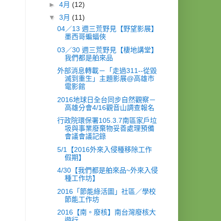
►
4月
(12)
▼
3月
(11)
04／13 週三荒野見【野望影展】
墨西哥蝙蝠俠
03／30 週三荒野見【棲地講堂】
我們都是舶來品
外部消息轉載－「走過​311--從毀
滅到重生​」主題影展@高雄市
電影館
2016地球日全台同步自然觀察－
高雄分會4/16觀音山調查報名
行政院環保署105.3.7南區家戶垃
圾與事業廢棄物妥善處理預備
會議會議記錄
5/1【2016外來入侵種移除工作
假期】
4/30【我們都是舶來品~外來入侵
種工作坊】
2016「節能綠活圖」社區／學校
節能工作坊
2016【南。廢核】南台灣廢核大
遊行