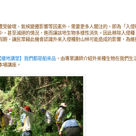
】
受破壞、氣候變遷影響等因素外，需要更多人關注的，即為「入侵
少，甚至滅絕的情況，進而讓該地生物多樣性消失。因此移除入侵種
假期，讓民眾藉此機會認識外來入侵種對山林可能造成的影響，為維
【棲地講堂】我們都是舶來品
，由專業講師介紹外來種生物在我們生
本場講座。