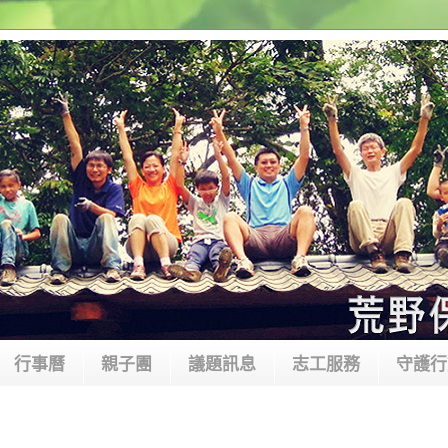
行事曆
親子團
議題訊息
志工服務
守護行