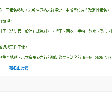
歲)請家長一同報名參加。若報名資格未符規定，主辦單位有權取消其報名。
行辦理。
的鞋子（請勿著一般涼鞋或拖鞋）、帽子、雨衣、手帕、飲水、點心、
提會造成工作不便。
集合地點，以本會寄發之行前通知為準。活動前那一週（4/25-4/29
報名由此去