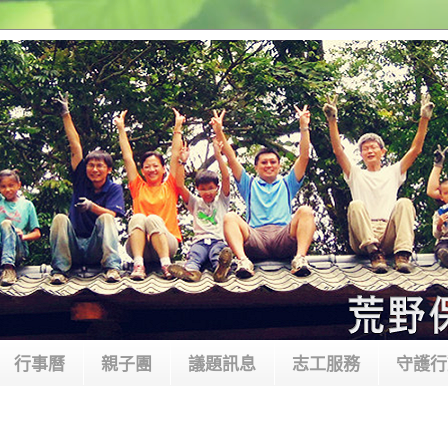
行事曆
親子團
議題訊息
志工服務
守護行