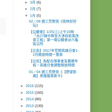
►
3月
(6)
►
2月
(7)
▼
1月
(5)
02／08 週三荒野見《雨林好好
玩》
【公聽會】1/25(三)上午10時
「台27線中興至大津段拓寬改
善工程」第一場公聽會@六龜
區公所
【公告】2017年荒野高雄分會1-
2月開放時間一覽表
【公告】為配合理事會及農曆年
假，高雄分會調整開放時間
01／04 週三荒野見《【野望影
展】黑猩猩奧斯卡》
►
2016
(115)
►
2015
(160)
►
2014
(80)
►
2013
(130)