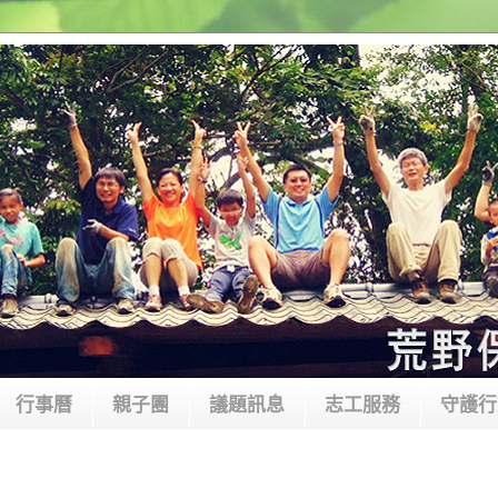
行事曆
親子團
議題訊息
志工服務
守護行