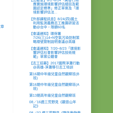
【公聽會】8/1~8/14「開發行為
應實施環境影響評估細目及範
圍認定標準」修正草案及「環
境影響評估法...
【外部課程訊息】8/24(四)國土
利用監測義務志工推廣研習活
文章
動@台中，限額60名
【會議通知】環保署
7/26(三)14+N空氣污染防制策
略燈號管制說明會議@高雄
【會議通知】7/20~8/23「環境影
響評估社會影響評估技術規
範」草案公聽會
【志工招募】2017國際淨灘行動
@高雄-淨灘導引志工培訓
第16期中年級兒童自然觀察班(B
班)
第16期中年級兒童自然觀察班(A
班)
第13期高年級兒童自然觀察班
08／16週三荒野見《觀音山年
記》
08／02 週三荒野見《野生動物救