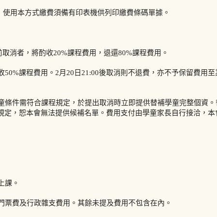
費：使用本方式繳費須備有印表機供列印繳費條碼單據。
(含)前取消者，將酌收20%課程費用，退還80%課程費用。
取消將酌收50%課程費用。2月20日21:00後取消則不退費，亦不予保留費用至
惟替補學童條件需符合課程規定，於提出取消時立即提供替補學童完整個資。
規定，恕本會無法提供候補名單。費用支付由學童家長自行接洽，本
上課。
程門票費及行政雜支費用。其餘未提及費用不包含在內。