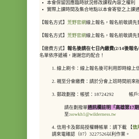
本會保留因應臨時狀況修改課程內容之權利
實際上課時間及集合地點以本會寄發之上課
【報名方式】
荒野官網
線上報名，報名前敬請先
【報名方式】
荒野官網
線上報名，報名前敬請先
【繳費方式】
報名後請在七日內繳費(2/14後報名
名單依序遞補，謝謝您的配合！
1. 線上刷卡：線上報名後可利用即時線
2. 親至分會繳費：請於分會上班時間前來
3. 郵政劃撥：帳號：18724292 
請在劃撥單
通訊欄註明「高雄第17
至:
sowkh1@wilderness.tw
4. 信用卡及郵局授權轉帳單：請下載 【
信
請來電確認（07）3227526以利作業。