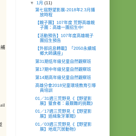
▼
1月
(11)
第七屆野望影展-2018年2.3月播
放時程
【親子團】107年度 荒野高雄親
子團：高雄一團招生中!
【活動預告】107年度高雄親子
團招生預告
候補
【外部訊息轉載】「2050永續城
鄉大師講座」
第31期低年級兒童自然觀察班
第17期中年級兒童自然觀察班
第14期高年級兒童自然觀察班
高雄分會2018兒童環境教育引導
員培訓
01／31週三荒野見《【野望影
展】獵食者：最艱難的挑戰》
il
01／17週三荒野見《【野望影
展】追緝象牙軍閥》
01／03週三荒野見《【野望影
並
展】地底穴居動物》