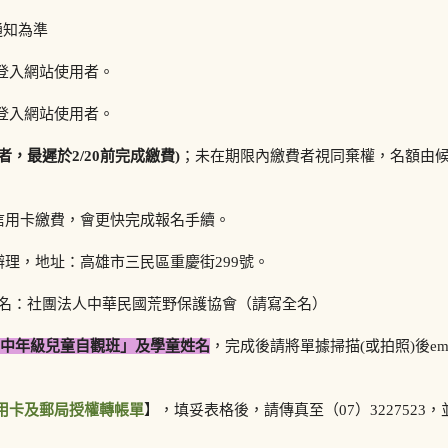
通知為準
登入網站使用者。
登入網站使用者。
者，最遲於2/20前完成繳費)
；未在期限內繳費者視同棄權，名額由
上信用卡繳費，會更快完成報名手續。
辦理，地址：高雄市三民區重慶街299號。
帳戶名：社團法人中華民國荒野保護協會（請寫全名）
期中年級兒童自觀班」及學童姓名
，完成後請將單據掃描(或拍照)後ema
用卡及郵局授權轉帳單
】，填妥表格後，請傳真至（07）3227523，