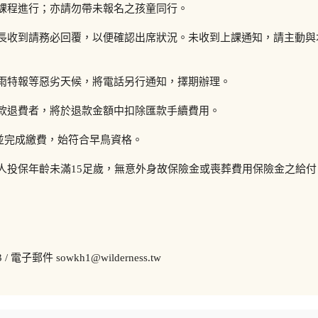
擾課程進行；亦請勿帶未報名之孩童同行。
家長收到請務必回覆，以便確認出席狀況。未收到上課通知，請主動與
豪雨特報等惡劣天候，將電話另行通知，擇期辦理。
匯款退費者，將於退款金額中扣除匯款手續費用。
報名並完成繳費，始符合早鳥資格。
險人投保年齡未滿15足歲，無意外身故保險金或喪葬費用保險金之給付
/ 電子郵件 sowkh1@wilderness.tw