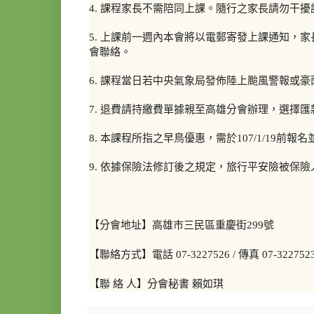
4. 課程家長不需陪同上課。隨行之家長請勿干
5. 上課前一週內本會將以電郵寄發上課通知，
會聯絡。
6. 課程當日若中央氣象局發佈陸上颱風警報或
7. 退費請持繳費單據親至高雄分會辦理，選擇
8. 本課程所指之早鳥優惠，需於107/1/19前
9. 依據保險法修訂後之規定，旅行平安險被保
【分會地址】高雄市三民區重慶街299號
【聯絡方式】電話 07-3227526 / 傳真 07-3227523 
【聯 絡 人】分會秘書 賴如琪