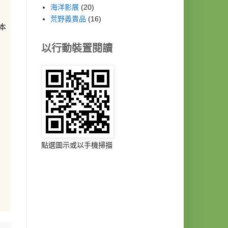
海洋影展
(20)
荒野義賣品
(16)
本
以行動裝置閱讀
點選圖示或以手機掃描