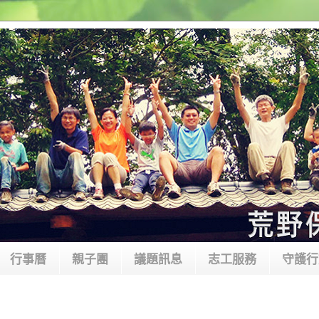
行事曆
親子團
議題訊息
志工服務
守護行