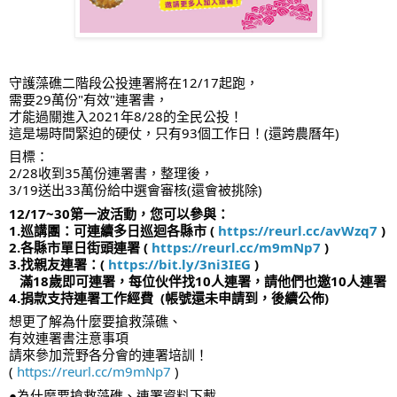
守護藻礁二階段公投連署將在12/17起跑，
需要29萬份"有效"連署書，
才能過關進入2021年8/28的全民公投！
這是場時間緊迫的硬仗，只有93個工作日！(還跨農曆年)
目標：
2/28收到35萬份連署書，整理後，
3/19送出33萬份給中選會審核(還會被挑除)
12/17~30第一波活動，您可以參與：
1.巡講團：可連續多日巡迴各縣市 ( 
https://reurl.cc/avWzq7
 )  
2.各縣市單日街頭連署 ( 
https://reurl.cc/m9mNp7
 )  
3.找親友連署：( 
https://bit.ly/3ni3IEG
 ) 
   滿18歲即可連署，每位伙伴找10人連署，請他們也邀10人連署
4.捐款支持連署工作經費  (帳號還未申請到，後續公佈)
想更了解為什麼要搶救藻礁、
有效連署書注意事項
請來參加荒野各分會的連署培訓！
( 
https://reurl.cc/m9mNp7
 )
●為什麼要搶救藻礁、連署資料下載