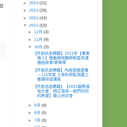
►
2024
(21)
註
►
2023
(29)
►
2022
(43)
▼
2021
(53)
►
12月
(3)
►
11月
(9)
▼
10月
(3)
【外部訊息轉載】2021年【專業
植人】推動植物醫師制度與溝
通座談會/屏東場
【外部訊息轉載】內政部營建署
－110年度 土地利用監測義工
推廣研習講座
【外部消息轉載】【2021國際濕
地大會：明日濕地—我們共同
的希望】線上研討會
►
9月
(4)
►
8月
(5)
►
7月
(3)