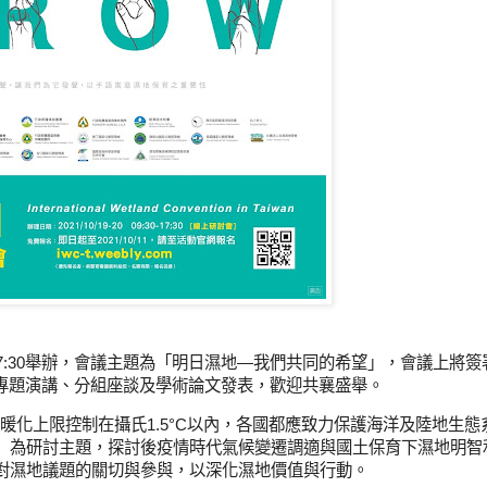
30-17:30舉辦，會議主題為「明日濕地—我們共同的希望」，會議上將簽
忘錄」、專題演講、分組座談及學術論文發表，歡迎共襄盛舉。
暖化上限控制在攝氏1.5°C以內，各國都應致力保護海洋及陸地生態
」為研討主題，探討後疫情時代氣候變遷調適與國土保育下濕地明智
對濕地議題的關切與參與，以深化濕地價值與行動。