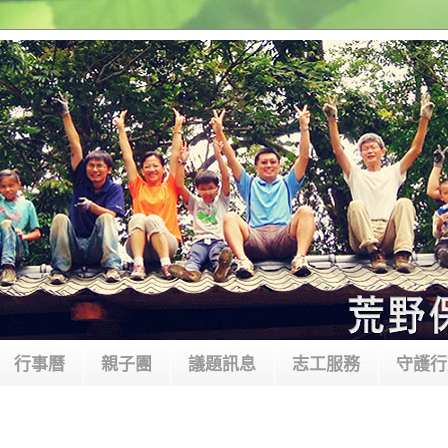
行事曆
親子團
議題訊息
志工服務
守護行