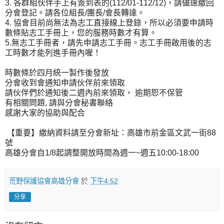
3. 各群組伙伴手上有簽到表的(112/01-112/12)，請儘速繳回
分會登記。請各位組長/團長/會長轉達。
4. 協會目前尚無法為志工直接線上登錄，所以必須要申請時
數條貼志工手冊上，您的服務時數才有算。
5.無志工手冊者，請先申請志工手冊。志工手冊啟用後的志
工時數才能列進手冊內喔！
時數條於四月統一製作後發放
分會收到會通知申請伙伴前來領取
請伙伴們於通知後二週內前來領取， 逾期恕不保管
有相關問題, 請與分會秘書聯絡
感謝大家的協助與配合
【重要】繳納資料請至分會新址：高雄市前金區文武一街88
號
高雄分會自1/8起調整開放時間為週一~週五10:00-18:00
荒野保護協會高雄分會
於
下午4:52
分享