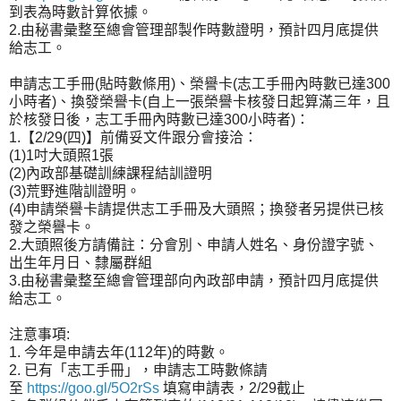
到表為時數計算依據。
2.由秘書彙整至總會管理部製作時數證明，預計四月底提供
給志工。
申請志工手冊(貼時數條用)、榮譽卡(志工手冊內時數已達300
小時者)、換發榮譽卡(自上一張榮譽卡核發日起算滿三年，且
於核發日後，志工手冊內時數已達300小時者)：
1.【2/29(四)】前備妥文件跟分會接洽：
(1)1吋大頭照1張
(2)內政部基礎訓練課程結訓證明
(3)荒野進階訓證明。
(4)申請榮譽卡請提供志工手冊及大頭照；換發者另提供已核
發之榮譽卡。
2.大頭照後方請備註：分會別、申請人姓名、身份證字號、
出生年月日、隸屬群組
3.由秘書彙整至總會管理部向內政部申請，預計四月底提供
給志工。
注意事項:
1. 今年是申請去年(112年)的時數。
2. 已有「志工手冊」，申請志工時數條請
至
https://goo.gl/5O2rSs
填寫申請表，2/29截止