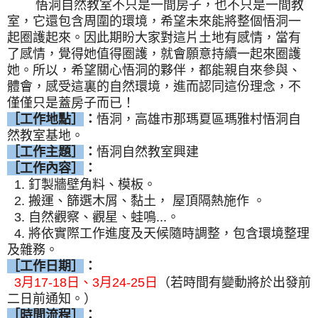
悟洞自然教室不只是一間房子，也不只是一間教
室，它還包含周圍的環境，希望未來能將整個悟洞一
起圈護起來。因此期盼大家對這片土地有感情，當有
了感情，覺得她值得圈護，就會願意持續一起來圈護
她。所以，希望關心悟洞的夥伴，都能親自來參與、
體會，感受這裏的自然環境，進而認同這份理念，不
僅僅只是蓋房子而已！
［工作地點］
：
悟洞，高雄市那瑪夏區瑪雅村悟洞自
然教室基地。
［工作主題］
：
悟洞自然教室興建
［工作內容］
：
1. 釘製牆壁角料、模板。
2. 搬運、篩選木屑、黏土， 屋頂隔熱施作 。
3. 自然觀察、觀星、蛙鳴...。
4. 將依實際工作進度及天候隨時調整，包含環境整理
及雜務。
［工作日期］
：
3月17-18日、3月24-25日
（若時間有變動將於出發前
二日前通知。）
［時間流程］
：