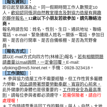
［報名資訊］
：
即日起至額滿為止。同一假期時間工作人數預定10
人，
歡迎認同悟洞自然教室理念及對協力造屋有興趣
的夥伴報名。
12
歲以下小朋友若欲參加，請先聯絡洽
商。
報名時請告知：姓名、性別、生日、通訊地址、聯絡
電話、e-mail、緊急連絡人姓名－關係－電話、參加日
期、是否自行開車、是否自備帳棚、是否為荒野會
員。
［報名方式］
：
請以E-mail方式向四方竹(林維正)報名。
若有相關問題
請盡量以mail詢問，一定會回覆。
E-mail:
ufjoking@ms5.hinet.net。手機：0928-323418。
［工作須知］
：
＊ 參與協力造屋工作不需要經驗，但工作性質多屬體
力勞動，
因此請帶著想要勞動奉獻、寬容的心前來。
此外健康的身體也是很重要的。
工作時安全為最高準
則
，請每位參與者都必須遵守。
若需保險者，請自行
處理喔！
＊
工作時請尊重共同工作的夥伴，與人、自然、大地