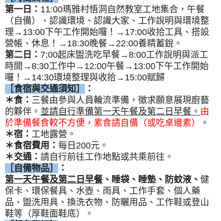
第一日：
11:00瑪雅村悟洞自然教室工地集合，午餐
（自備）、認識環境、認識大家、工作說明與環境整
理→13:00下午工作開始囉！→17:00收拾工具、搭設
營帳、休息！→18:30晚餐→22:00養精蓄銳。
第二日：
7:00起床盥洗吃早餐→8:00工作說明與派工
時間→8:30工作中→12:00午餐→13:00下午工作開始
囉！
→14:30環境整理與收拾→15:00賦歸
［食宿與交通須知］
：
＊食：
三餐由參與人員輪流準備，徵求願意展現廚藝
的夥伴。
並請自行準備第一天午餐及第二日早餐。
由
於準備餐食較不方便，素食請自備（或吃桌邊素）
。
＊宿：
工地露營。
＊食宿費用：
每日200元。
＊交通：
請自行前往工作地點或共乘前往。
［自備物品］
：
第一天午餐及第二日早餐
、睡袋、睡墊、防蚊液、
健
保卡、環保餐具、水壺、雨具、工作手套、個人藥
品、盥洗用具、換洗衣物、防曬用品、工作鞋或登山
鞋等（厚鞋面鞋底）。