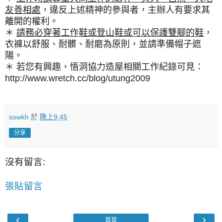
友善相處
，違反上述精神的參與者，主辦人有要求其
離開的權利。
＊
請務必穿著工作鞋或登山鞋或可以保護雙腳的鞋
，
衣褲以舒服、耐髒、耐磨為原則，並請準備帽子遮
陽。
＊ 若您有興趣，悟洞協力造屋相關工作紀錄可見：
http://www.wretch.cc/blog/utung2009
sowkh
於
晚上9:45
分享
沒有留言:
張貼留言
‹
›
首頁