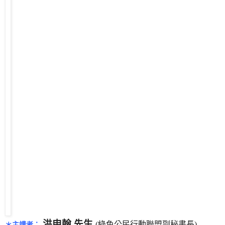
洪申翰 先生
(綠色公民行動聯盟副秘書長)
＊主講者：