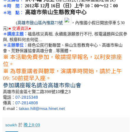
2012年 12月 16日（日）上午 10：00～12：00
＊時 間：
高雄市柴山生態教育中心
＊地
點：
(
高雄市鼓山區內惟路73號
，內惟國小假日開放停車＄30
元)
● 交通資訊●
＊講座主題
：
福島核災真相, 永續能源願景行不行, 核電議題與公民參
與, 核廢料何去何從...
＊
主辦單位：
綠色公民行動聯盟、柴山生態教育中心、
高雄市柴山
會、荒野保護協會高雄分會...
等團體。
※
本活動免費參加，敬請提早報名，以利安排座
位。
※
為尊重講者與聽眾，演講準時開始，請於上午
09: 50前提早入座。
參加講座報名請洽
高雄市柴山會
398
10
3
高雄市前金區七賢二路
號
樓之
07-2815348
電話：
07-2814808
傳真：
E-mail
takao.hill@msa.hinet.
net
：
sowkh
於
晚上8:09