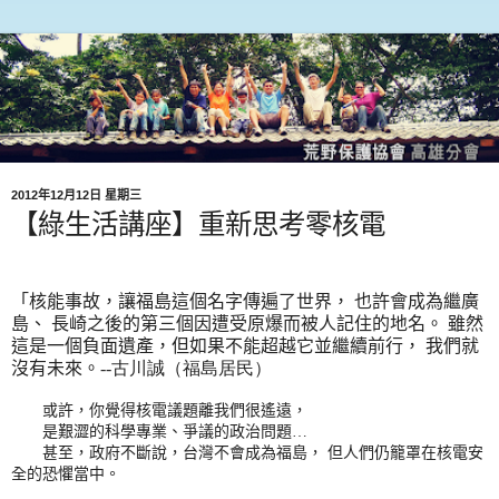
2012年12月12日 星期三
【綠生活講座】重新思考零核電
「核能事故，讓福島這個名字傳遍了世界， 也許會成為繼廣
島、 長崎之後的第三個因遭受原爆而被人記住的地名。 雖然
這是一個負面遺產，但如果不能超越它並繼續前行， 我們就
沒有未來。--
古川誠（福島居民）
或許，你覺得核電議題離我們很遙遠，
是艱澀的科學專業、爭議的政治問題
…
甚至，政府不斷說，台灣不會成為福島， 但人們仍籠罩在核電安
全的恐懼當中。