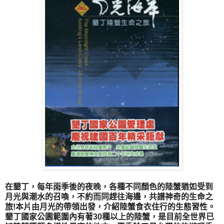
在墾丁，每年雨季後的夜晚，各種不同顏色的陸蟹猶如受到
月光與潮水的召喚，不約而同趕往海邊，共譜神奇的生命之
旅!本片由月光的帶領出發，介紹陸蟹食衣住行的生態習性。
墾丁國家公園範圍內有著30種以上的陸蟹，是目前全世界已