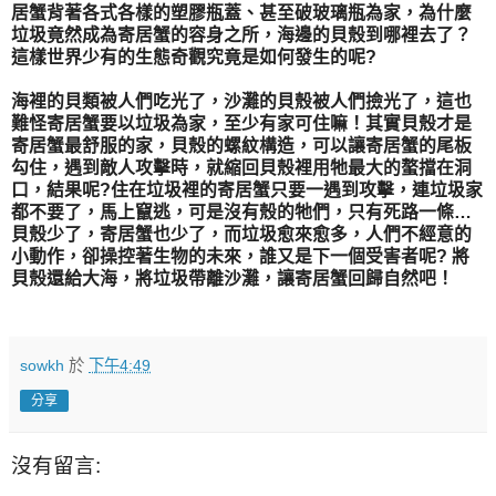
居蟹背著各式各樣的塑膠瓶蓋、甚至破玻璃瓶為家，為什麼
垃圾竟然成為寄居蟹的容身之所，海邊的貝殼到哪裡去了？
這樣世界少有的生態奇觀究竟是如何發生的呢?
海裡的貝類被人們吃光了，沙灘的貝殼被人們撿光了，這也
難怪寄居蟹要以垃圾為家，至少有家可住嘛！其實貝殼才是
寄居蟹最舒服的家，貝殼的螺紋構造，可以讓寄居蟹的尾板
勾住，遇到敵人攻擊時，就縮回貝殼裡用牠最大的螯擋在洞
口，結果呢?住在垃圾裡的寄居蟹只要一遇到攻擊，連垃圾家
都不要了，馬上竄逃，可是沒有殼的牠們，只有死路一條…
貝殼少了，寄居蟹也少了，而垃圾愈來愈多，人們不經意的
小動作，卻操控著生物的未來，誰又是下一個受害者呢? 將
貝殼還給大海，將垃圾帶離沙灘，讓寄居蟹回歸自然吧！
sowkh
於
下午4:49
分享
沒有留言: