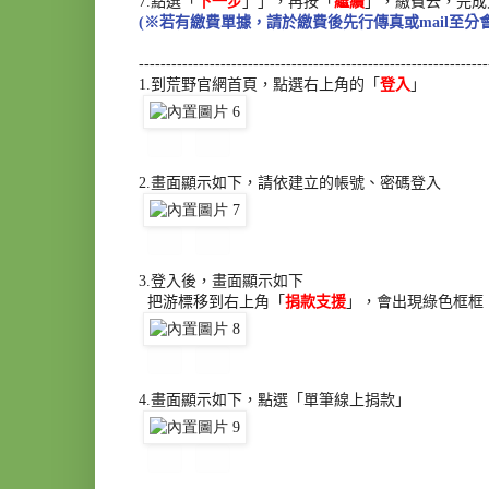
7.
點選「
下一步
」」，再按「
繼續
」，繳費去，完成
(
※若有繳費單據，請於繳費後先行傳真或
mail
至分
------------------------------
------------------------------
----
1.
到荒野官網首頁，點選右上角的「
登入
」
2.
畫面顯示如下，請依建立的帳號、密碼登入
3.
登入後，畫面顯示如下
把游標移到右上角「
捐款支援
」，會出現綠色框框
4
.
畫面顯示如下，點選「單筆線上捐款」