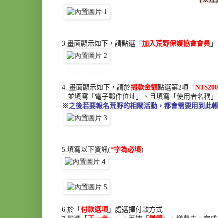
3.
畫面顯示如下，請點選「
加入荒野保護協會會員
」
4.
畫面顯示如下，請於
捐款金額
點選第
2
項「
NT$200
並填寫「電子郵件位址」、且填寫「使用者名稱」
※之後若要報名荒野的相關活動，都會需要用到此
5.
填寫以下資訊
(
*
字為必填
)
6.
於「
付款選項
」處選擇付款方式