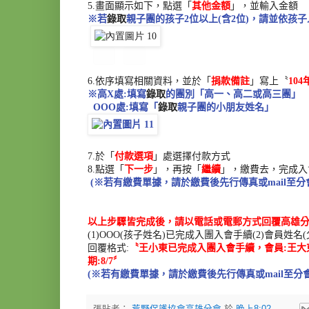
5.
畫面顯示如下，點選「
其他金額
」，並輸入金額
※若
錄取
親子團的孩子
2
位以上
(
含
2
位
)
，
請並依孩子
6.
依序填寫相關資料
，並於「
捐款備註
」寫上〝
104
※高
X
處
:
填寫
錄取
的團別「高一、高二或高三團」
OOO
處
:
填寫「
錄取
親子團的小朋友姓名」
7.
於「
付款選項
」處選擇付款方式
8.
點選「
下一步
」，再按「
繼續
」，繳費去，完成入
(
※若有繳費單據，請於繳費後先行傳真或
mail
至分
以上步驟皆完成後，
請以電話或電郵方式回覆高雄
(1)OOO(
孩子姓名
)
已完成入團入會手續
(2)
會員姓名
(
回覆格式
:
〝王小東已完成入團入會手續，會員
:
王大
期
:8/7
〞
(
※若有繳費單據，請於繳費後先行傳真或
mail
至分
張貼者：
荒野保護協會高雄分會
於
晚上8:02