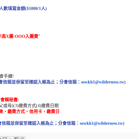
人數填寫金額
($1000/1
人
)
年高
X
團
-
OOO
入團費
〞
會手續
!
會信箱並
保留至確認入帳為止；分會信箱：
sowkh1@
wilderness.tw
)
分會賴秘書
:
父
或母
)(3)
繳費方式
(4)
繳費日期
東，
繳費方式，信用卡，繳費日
會信箱並保
留至確認入帳為止；分會信箱：
sowkh1@
wilderness.tw
)