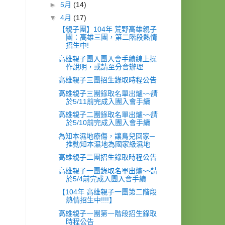
►
5月
(14)
▼
4月
(17)
【親子團】104年 荒野高雄親子
團：高雄三團，第二階段熱情
招生中!
高雄親子團入團入會手續線上操
作說明，或請至分會辦理
高雄親子三團招生錄取時程公告
高雄親子三團錄取名單出爐~~請
於5/11前完成入團入會手續
高雄親子二團錄取名單出爐~~請
於5/10前完成入團入會手續
為知本濕地療傷，讓鳥兒回家─
推動知本濕地為國家級濕地
高雄親子二團招生錄取時程公告
高雄親子一團錄取名單出爐~~請
於5/4前完成入團入會手續
【104年 高雄親子一團第二階段
熱情招生中!!!!】
高雄親子一團第一階段招生錄取
時程公告