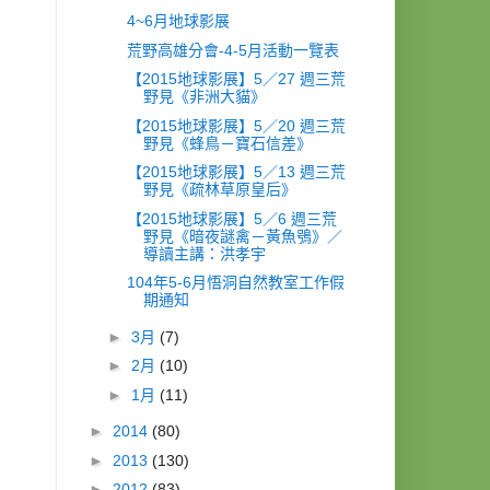
4~6月地球影展
荒野高雄分會-4-5月活動一覽表
【2015地球影展】5／27 週三荒
野見《非洲大貓》
【2015地球影展】5／20 週三荒
野見《蜂鳥－寶石信差》
【2015地球影展】5／13 週三荒
野見《疏林草原皇后》
【2015地球影展】5／6 週三荒
野見《暗夜謎禽－黃魚鴞》／
導讀主講：洪孝宇
104年5-6月悟洞自然教室工作假
期通知
►
3月
(7)
►
2月
(10)
►
1月
(11)
►
2014
(80)
►
2013
(130)
►
2012
(83)