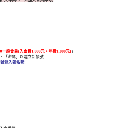
0
一
般會員
(
入會費
1,000
元。年費
1,000
元
)
」
、「密碼」
以建立新帳號
帳號登入報名喔
!