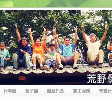
行事曆
親子團
議題訊息
志工服務
守護行