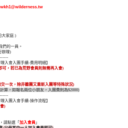
owkh1@wilderness.tw
的大家庭
:)
，
我們的
一員。
行辦理
)
------
辦理入會入團手續
-
費用明細】
即可，
若已為荒野會員則無需再入會
)
繳交一次，
除非離團又重新入團等特殊狀況
)
計算
，如報名
兩位小朋友，入團費則為
$2000)
------
辦理入團入會手續
-
操作流程】
會
)
，請點選「
加
入會員
」
意
:
父母其中一人加入會員即可
)