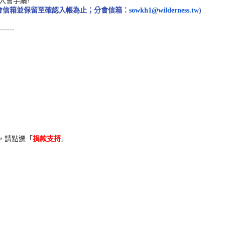
入會手續
!
會信箱並保
留至確認入帳為止；分會信箱：
sowkh1@
wilderness.tw
)
------
，請點選「
捐
款支捋
」