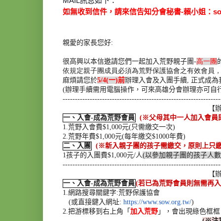
MAIL訊息如下：
如無收到信件，請來信告知分會秘書-賴小姐：
s
親愛的家長您好
:
很高興以本信邀請您們一起加入荒野親子團
-
高一團
依規定親子團成員必須為荒野保護協會之有效會員
麻煩請您於
5/4(一)前
辦理入會及入團手續
,
正式成為
(
辦理手續需用電腦操作，可來高雄分會辦理亦可自
------------------------------
------------------------------
----
【
一、入會
-
成為荒野會員
(
※父母其中一人加入會員
1.
荒野入會費
$1,000
元
(
只需繳交一次
)
2.
荒野年費
$1,000
元
(
每年繳交
$1000
年費
)
二、入團
(
※新入親子團的孩子需繳交，原則上只
1
孩子的入團費
$1,000
元
/
人
(
以參加親子團的孩子人數
------------------------------
------------------------------
----
【
一、入會
-
成為荒野會員
(
若已為荒野會員則無需再入
1.
網路搜尋關鍵字
:
荒野保護協會
(
或直接鍵入網址
:
https://www.sow.
org.tw/
)
2.
把游標移到右上角「
加入荒野
」，會出現綠色框框
(
※注