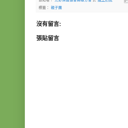
標籤：
親子團
沒有留言:
張貼留言