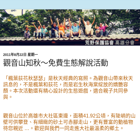
2011年8月22日 星期一
觀音山知秋～免費生態解說活動
「楓葉荻花秋瑟瑟」是秋天經典的寫照。為觀音山帶來秋天
訊息的，不是楓葉和荻花，而是岩生秋海棠綻放的嬌艷容
顏。本次活動還有精心設計的生態遊戲，適合親子共同參
與。
觀音山位於高雄市大社區東邊，面積41.92公頃，有陡峭的山
壁可供攀登、有細緻的砂土可赤腳走山，更有豐富的動植物
待您親近 …。歡迎與我們一同走進大社最溫柔的鄉土。