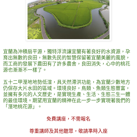
宜蘭為沖積扇平源，獨特浮流讓宜蘭有著良好的水資源，孕
育出無數的良田，無數先民的智慧保留著宜蘭美麗的風貌，
而工商的發展下農田有了許多農舍，良田消失，心中的桃花
源也漸漸不一樣了。
五十二甲溼地地勢低漥，具天然滯洪功能，為宜蘭少數地方
仍保存大片水田的區域。環境良好，鳥類、魚類生態豐富，
並擁有多元的人文歷史，是實現生產、生活、生態三生一體
的最佳環境。期望用宜蘭的精神在此一步一步實現著我們的
「溼地桃花源」。
免費講座，不需報名
尊重講師及其他聽眾，敬請準時入座