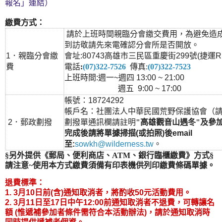
報名」連結）
繳費方式：
請於上班時間親臨分會繳交費用，為避免造
到訪敬請先來電確認分會所是否開放。
1．親臨分會繳
會址:80743高雄市三民區重慶街299號(捷運R
費
電話
:
(07)322-7526
傳真:
(07)322-7523
上班時間:週一~週四 13:00 ~ 21:00
週五 9:00 ~ 17:00
帳號：18724292
帳戶名：社團法人中華民國荒野保護協會（
2．郵政劃撥
劃撥單通訊欄請註明
"高雄觀音山遇冬"及參
完成後請將單據掃描(或拍照)後email
至:
sowkh@wilderness.tw
。
§另外提供《郵局、便利商店、ATM、銀行臨櫃繳費》方式§
請注意~使用本方式繳費須備有印表機供列印繳費條碼單據。
退費標準：
1. 3月10日前(含)通知取消者，將酌收50元活動費用。
2. 3月11日至17日中午12:00前通知取消者不退費，可轉讓名
額 (惟遞補參加者條件需符合本活動辦法)，請於通知取消時