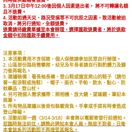
同時提供遞補者個資。
3. 3月17日中午12:00後因個人因素退出者， 將不可轉讓名額
且不退費。
4. 活動如遇天災、路況受損等不可抗拒之因素，致活動被迫
取消，將另行通知，全額退費。
退費請持繳費單據至本會辦理，選擇匯款退費者，將於退款
金額中扣除匯款手續費用。
注意事項：
1. 本活動費用不含保險，個人保險請參加民眾自行辦理。
2. 山區部份路段需攀爬，幼兒及年長者請自行斟酌體力及腳
力後再報名。
3. 建議裝備：著長袖長褲、登山鞋或適宜爬山的鞋子（請勿
著一般涼鞋或拖鞋）、帽子、雨衣、手帕、飲水、點心、防
蚊藥品、登山杖。
4. 另可視個人需求攜帶：照相機、放大鏡、望遠鏡、筆記本
與筆。
5. 所有物品建議以後背包裝載背負，手拿或手提有時會造成
登山障礙。
6. 活動前那一週（3/14-3/18）本會將以電郵寄發行前通知。
若臨時無法前往，請務必通知本會人員。無故不到者，日後
本會該系列活動恕不再接受其報名。