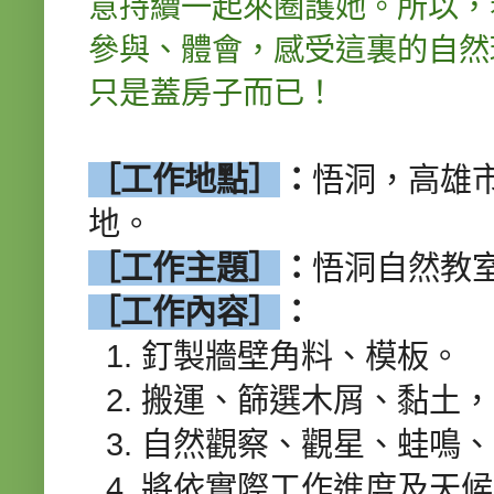
意持續一起來圈護她。所以，
參與、體會，感受這裏的自然
只是蓋房子而已！
［工作地點］
：
悟洞，高雄
地。
［工作主題］
：
悟洞自然教
［工作內容］
：
1. 釘製牆壁角料、模板。
2. 搬運、篩選木屑、黏土，
3. 自然觀察、觀星、蛙鳴、賞
4. 將依實際工作進度及天