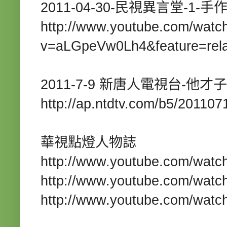
2011-04-30
-
-1-
民視異言堂
手
http://www.youtube.com/watc
v=aLGpeVw0Lh4&feature=rel
2011-7-9
-
新唐人電視台
他才子
http://ap.ntdtv.com/b5/201107
華視點燈人物誌
http://www.youtube.com/watc
http://www.youtube.com/watc
http://www.youtube.com/watc