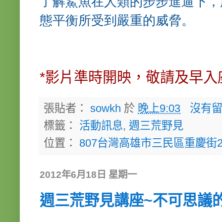
了解鯊魚在人類的步步進逼下，
態平衡所受到嚴重的威脅。
*影片準時開映，敬請及早入
張貼者：
sowkh
於
晚上9:03
沒有留
標籤：
活動訊息
,
週三荒野見
位置：
807台灣高雄市三民區重慶街2
2012年6月18日 星期一
週三荒野見講座~不可思議的