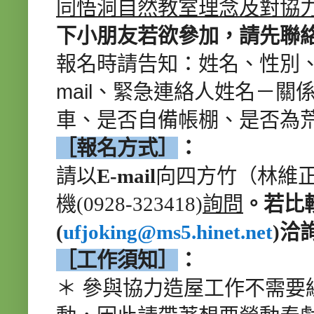
同悟洞自然教室理念及對協
下小朋友若欲參加，請先聯
報名時請告知：姓名、性別、
mail、緊急連絡人姓名－
車、是否自備帳棚、是否為
［報名方式］
：
請以
E-mail
向四方竹（林維
機
(0928-323418)
詢問
。若比
(
ufjoking@ms5.hinet.net
)
洽
［工作須知］
：
＊ 參與協力造屋工作不需要