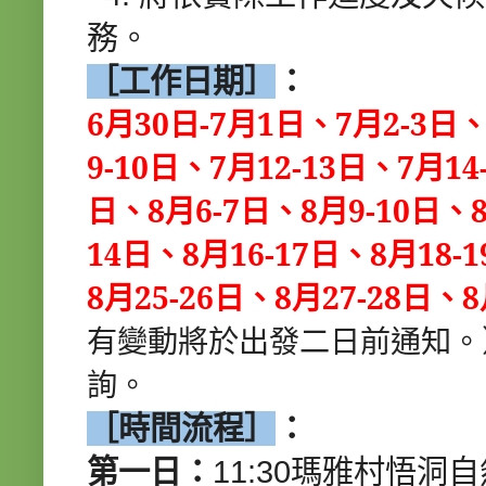
務。
［工作日期］
：
6
月
30
日
-7
月
1
日、
7
月
2-3
日
9-10
日、
7
月
12-13
日、
7
月
14
日、
8
月
6-7
日、
8
月
9-10
日、
14
日、
8
月
16-17
日、
8
月
18-1
8
月
25-26
日、
8
月
27-28
日、
8
有變動將於出發二日前通知。
詢。
［時間流程］
：
第一日：
11:30瑪雅村悟