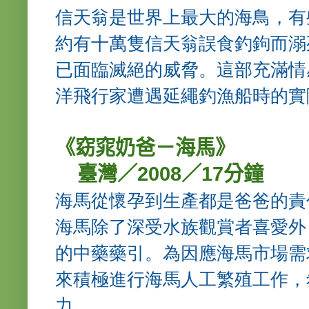
信天翁是世界上最大的海鳥，有
約有十萬隻信天翁誤食釣鉤而溺
已面臨滅絕的威脅。這部充滿情
洋飛行家遭遇延繩釣漁船時的實
《窈窕奶爸－海馬》
臺灣／2008／17分鐘
海馬從懷孕到生產都是爸爸的責
海馬除了深受水族觀賞者喜愛外
的中藥藥引。為因應海馬市場需
來積極進行海馬人工繁殖工作，
力。