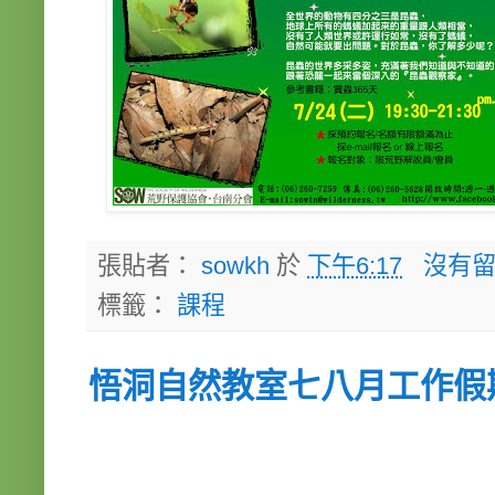
張貼者：
sowkh
於
下午6:17
沒有留
標籤：
課程
悟洞自然教室七八月工作假