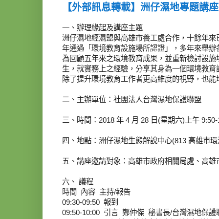
【外部訊息轉載】洲仔濕地專題講座
一、辦理緣起及講座主題
洲仔濕地經濕盟與高雄市養工處合作，十餘年來已
年通過「環境教育設施場所認證」，多年來舉辦
為回顧五年來之環境教育成果，並重新檢討設施
生，就實務上之經驗，分享其身為一個環境教育
除了提升環境教育工作者更高維度的視野，也能
二、主辦單位：社團法人台灣濕地保護聯盟
三、時間：2018 年 4 月 28 日(星期六)上午 9:50-1
四、地點：洲仔濕地生態解說中心(813 高雄市環
五、講座邀請對象：高雄市政府相關局處、高雄
六、 議程
時間 內容 主持/報告
09:30-09:50 報到
09:50-10:00 引言 鄭仲傑 秘書長/台灣濕地保