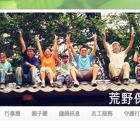
行事曆
親子團
議題訊息
志工服務
守護行