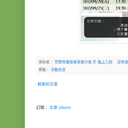
張貼者：
荒野保護協會高雄分會
於
晚上7:49
沒有留
標籤：
活動訊息
較新的文章
訂閱：
文章 (Atom)