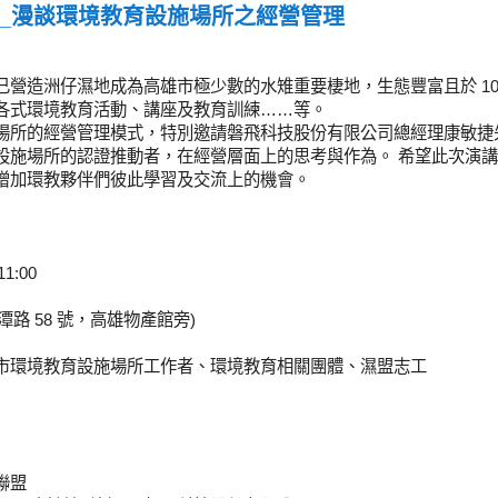
_漫談環境教育設施場所之經營管理
營造洲仔濕地成為高雄市極少數的水雉重要棲地，生態豐富且於 10
各式環境教育活動、講座及教育訓練……等。
場所的經營管理模式，特別邀請磐飛科技股份有限公司總經理康敏捷
設施場所的認證推動者，在經營層面上的思考與作為。 希望此次演
增加環教夥伴們彼此學習及交流上的機會。
1:00
潭路 58 號，高雄物產館旁)
市環境教育設施場所工作者、環
境教育相關團體、濕盟志工
護聯盟