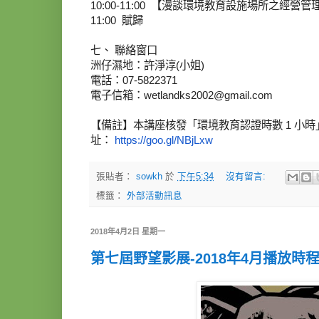
10:00-11:00 【漫談環境教育設施場所之經
11:00 賦歸
七、 聯絡窗口
洲仔濕地：許淨淳(小姐)
電話：07-5822371
電子信箱：wetlandks2002@gmail.com
【備註】本講座核發「環境教育認證時數 1 小
址：
https://
goo.gl/NBjLxw
張貼者：
sowkh
於
下午5:34
沒有留言:
標籤：
外部活動訊息
2018年4月2日 星期一
第七屆野望影展-2018年4月播放時