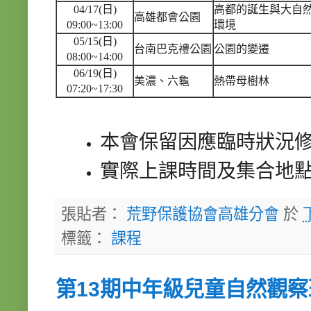
04/17(日)
高都的誕生與大自
高雄都會公園
09:00~13:00
環境
05/15(日)
台南巴克禮公園
公園的變遷
08:00~14:00
06/19(日)
美濃、六龜
熱帶母樹林
07:20~17:30
本會保留因應臨時狀況
實際上課時間及集合地
張貼者：
荒野保護協會高雄分會
於
標籤：
課程
第13期中年級兒童自然觀察班