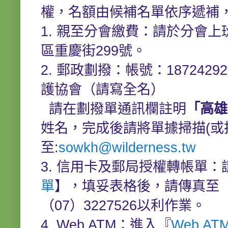
權，名額由候補名單
1. 親至分會繳費：請於分會
區重慶街299號。
2. 郵政劃撥：帳號：18724
護協會（請寫全名）
請在劃撥單通訊欄註明
「高雄
姓名，完成後請將單據掃描(或拍照
至:
sowkh@wilderness.tw
3. 信用卡及郵局授權轉帳單：
單
】，填妥表格後，請傳真至（0
（07）3227526以利作業。
4. Web ATM：進入『
Web AT