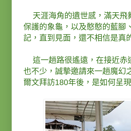
天涯海角的遺世感，滿天飛舞
保護的象龜，以及憨憨的藍腳
記，直到見面，還不相信是真
這一趟路很遙遠，在接近赤道
也不少，誠摯邀請來一趟魔幻
爾文拜訪180年後，是如何呈