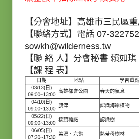
【分會地址】高雄市三民區重慶
【聯絡方式】電話 07-3227526 
sowkh@wilderness.tw
【聯 絡 人】分會秘書 賴如琪
【課 程 表】
日期
地點
學習重
03/13(日)
高雄都會公園
春天的氣息
09:00~13:00
04/10(日)
旗津
認識海岸植物
09:00~13:00
05/22(日)
橋頭糖廠
認識樹
09:00~13:00
06/05(日)
美濃、六龜
熱帶母樹林
07:20~17:30