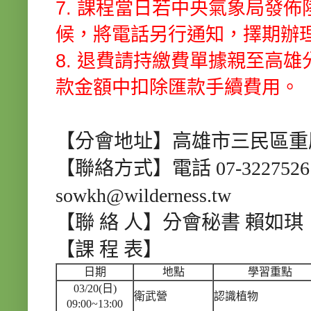
7. 課程當日若中央氣象局發
候，將電話另行通知，擇期辦
8. 退費請持繳費單據親至高
款金額中扣除匯款手續費用。
【分會地址】高雄市三民區重慶
【聯絡方式】電話 07-3227526 /
sowkh@wilderness.tw
【聯 絡 人】分會秘書 賴如琪
【課 程 表】
日期
地點
學習重點
03/20(日)
衛武營
認識植物
09:00~13:00