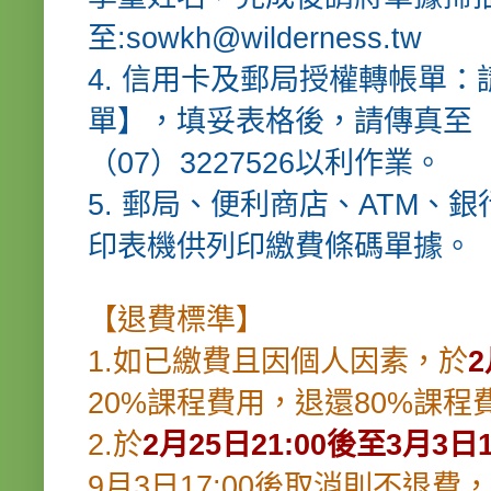
至:
sowkh@wilderness.tw
4. 信用卡及郵局授權轉帳單：
單
】，填妥表格後，請傳真至（0
（07）3227526以利作業。
5. 郵局、便利商店、ATM
印表機供列印繳費條碼單據。
【退費標準】
1.如已繳費且因個人因素，於
2
20%課程費用，退還80%課程
2.於
2月25日21:00後至3月3日1
9月3日17:00後取消則不退