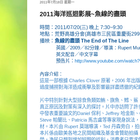
2011年7月18日 星期一
2011海洋巡迴影展~魚線的盡頭
時間：2011/07/20(三) 晚上 7:30~9:30
地點：荒野高雄分會(高雄市三民區重慶街299
播映：
魚線的盡頭 The End of The Line
英
國／2009／82分鐘／導演：Rupert Mur
英文配音／中文字幕
預告片：
http://www.youtube.com/watch
內容介紹：
這是一部根據 Charles Clover 原著，2
過度捕撈對海洋造成衝擊及影響最詳盡透徹的紀
片中特別針對大型掠食魚類如鮪、旗魚、鱈、鯊
真正原因及對策有深入的探討。片中亦訪問了許多位當
中發表重要論文的Daniel 保利、Jeffrey 哈金斯、C
Steve 帕蘭比、Patricia 馬吉盧等專
材。本片由 Rupert 莫瑞導演，Ted 丹森旁
本片係由歐美各地之民間組織及基金會贊助拍攝
榮，漁民只想到增加短期的近利，消費者只要求