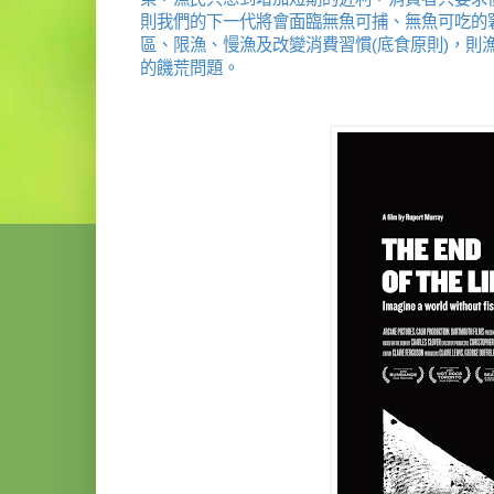
則我們的下一代將會面臨無魚可捕、無魚可吃的
區、限漁、慢漁及改變消費習慣(底食原則)，
的饑荒問題。