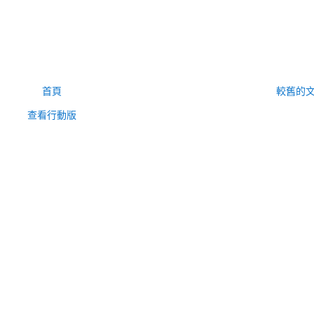
首頁
較舊的
查看行動版