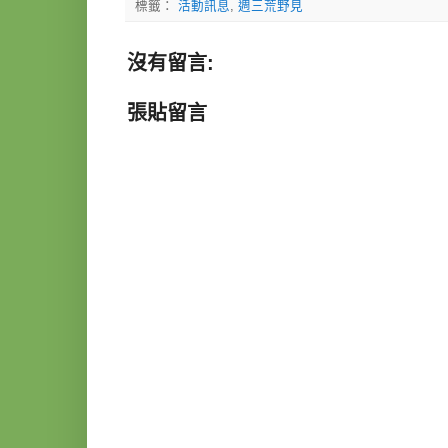
標籤：
活動訊息
,
週三荒野見
沒有留言:
張貼留言