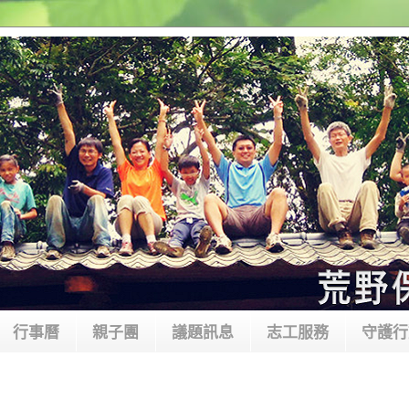
行事曆
親子團
議題訊息
志工服務
守護行