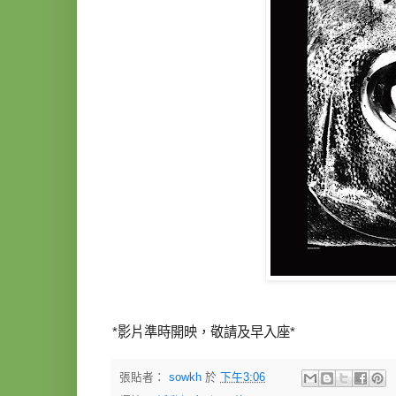
*影片準時開映，敬請及早入座*
張貼者：
sowkh
於
下午3:06