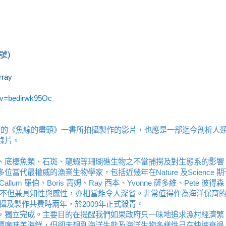
號)
ray
?v=bedirwk95Oc
006 年出版的《魚線的盡頭》一書所拍攝製作的影片，也應是一部迄今剖析人
錄片。
、底棲魚類、石斑、龍蝦等珊瑚礁生物之不當捕撈及對生態系的影響
代最權威的漁業生物學家，包括近幾年在Nature 及Science 期
allum 羅伯、Boris 窩姆、Ray 西本、Yvonne 薩多維、Pete 彼得
家現身說法，不但兼具知性與感性，亦相當能令人深省。非常值得作為海洋保育
白，拍攝及製作共費時兩年，於2009年正式殺青。
，獨立完成。主要目的在提醒我們如果政府只一味地追求漁村經濟繁
價廉味美海鮮，但卻未想到海洋生態及海洋生物多樣性己在快速衰退