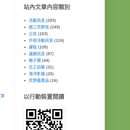
站內文章內容類別
活動訊息
(283)
週三荒野見
(249)
公告
(163)
外部活動訊息
(124)
課程
(109)
議題訊息
(87)
親子團
(44)
志工招募
(31)
海洋影展
(20)
荒野義賣品
(16)
文章
以行動裝置閱讀