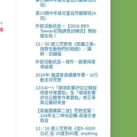
第13期中年級兒童自然觀察班(B
班)
第13期中年級兒童自然觀察班(A
班)
。
外部活動訊息－【2016 BBS
本
Taiwan初階調查訓練班】開始
報名啦！
12／30 週三荒野見《距離之美~
與野生動物們的相遇》／講
師：邱韻璇
外部活動訊息－城市、健康與環
境論壇
2016年-邀請會員續繳年費，以行
動支持荒野
12/14(一)「環境影響評估公開說
明會作業要點」及「環境影響
評估公聽會作業要點」修正草
案公聽研商會
【高雄團購第二波】荒野宜蘭：
104年五二呷米認購-高雄分會
取貨
12／16 週三荒野見《從0~5000
公尺,從-10度到40度, anything