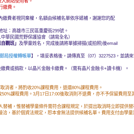
登入網站使用者。
行繳費。
內繳費者視同棄權，名額由候補名單依序遞補，謝謝您的配
地址：高雄市三民區重慶街299號。
團法人中華民國荒野保護協會（請寫全名）
童自觀班」
及學童姓名，完成後請將單據掃描(或拍照)後email
郵局授權轉帳單
】，填妥表格後，請傳真至（07）3227523，並請
後繳費或捐款，以晶片金融卡繳費。（需有晶片金融卡+讀卡機）。
前
取消者，將酌收20%課程費用，退還80%課程費用。
50%課程費用。3月17日17:00後取消則不退費，亦不予保留費用至
人替補，惟替補學童條件需符合課程規定，於提出取消時立即提供替
接洽，基於個資法規定，恕本會無法提供候補名單。費用支付由學童