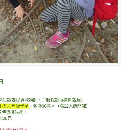
9日
然生態課程資深講師、荒野保護協會解說員）
小五六年級學童
，名額30名。（滿22人始開課）
滿時請排候補。
800元