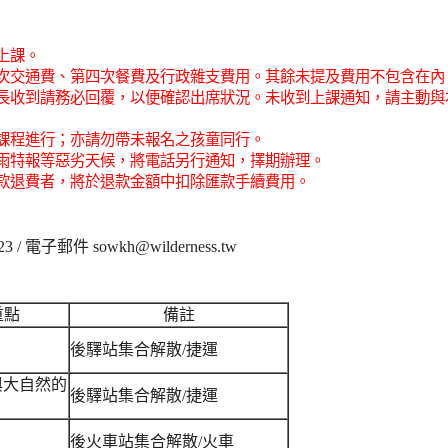
上課。
四次交通費、第四次餐費及行政雜支費用。其餘未提及費用不包含在內
家長收到請務必回覆，以便確認出席狀況。未收到上課通知，請主動與
擾課程進行；亦請勿帶未報名之孩童同行。
豪雨特報等惡劣天候，將電話另行通知，擇期辦理。
匯款退費者，將於退款金額中扣除匯款手續費用。
 / 電子郵件 sowkh@wilderness.tw
重點
備註
後驛站集合解散/捷運
與大自然的
後驛站集合解散/捷運
後火車站集合解散/火車