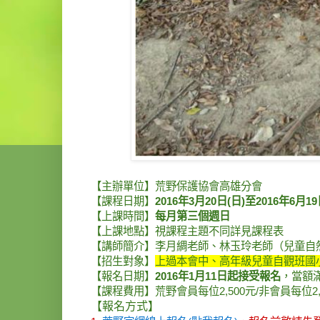
【主辦單位】荒野保護協會高雄分會
【課程日期】
2016年3月20日(日)至2016年6月1
【上課時間】
每月第三個週日
【上課地點】視課程主題不同詳見課程表
【講師簡介】李月綢老師、林玉玲老師（兒童自
【招生對象】
上過本會中、高年級兒童自觀班國
【報名日期】
2016年1月11日起接受報名
，當額
【課程費用】荒野會員每位2,500元/非會員每位2,
【報名方式】