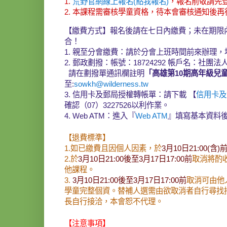
1.
荒野官網線上報名(點我報名)
，報名前敬請先
2. 本課程需審核學童資格，待本會審核通知後再
【繳費方式】報名後請在七日內繳費；未在期限
合！
1. 親至分會繳費：請於分會上班時間前來辦理，
2. 郵政劃撥：帳號：18724292 帳戶名：社
請在劃撥單通訊欄註明
「高雄第10期高年級兒
至:
sowkh@wilderness.tw
3. 信用卡及郵局授權轉帳單：請下載 【
信用卡及
確認（07）3227526以利作業。
4. Web ATM：進入『
Web ATM
』填寫基本資料
【退費標準】
1.如已繳費且因個人因素，於
3月10日21:00(含)
2.於
3月10日21:00後至3月17日17:00前
取消將酌收
他課程。
3.
3月10日21:00後至3月17日17:00前
取消可由他
學童完整個資。替補人選需由欲取消者自行尋找
長自行接洽，本會恕不代理。
【注意事項】