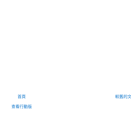
首頁
較舊的
查看行動版