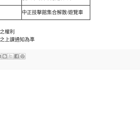
中正技擊館集合解散/遊覽車
之權利
之上課通知為準