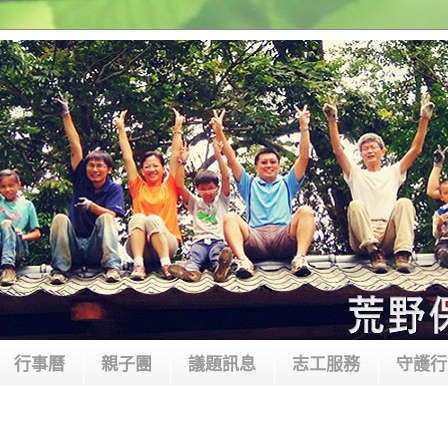
行事曆
親子團
議題訊息
志工服務
守護行