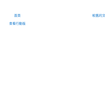
首頁
較舊的
查看行動版