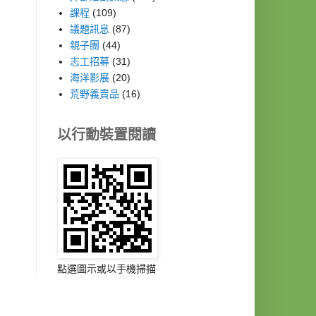
課程
(109)
議題訊息
(87)
親子團
(44)
志工招募
(31)
海洋影展
(20)
荒野義賣品
(16)
以行動裝置閱讀
點選圖示或以手機掃描