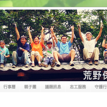
行事曆
親子團
議題訊息
志工服務
守護行