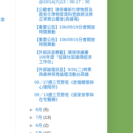
@10/14(六)13：00-17：30
【公聽會】環保署新化學物質及
既有化學物質資料登錄辦法修
正草案公聽會(高雄場)
文章
【重要公告】106/09/19分會開放
時間異動
【重要公告】106/09/15分會開放
時間異動
【外部訊息轉載】環境保護署
106年度「低碳社區循環經濟
工作坊」
【外部論壇訊息】9/26(二)林業
與森林保育論壇活動@高雄
09／27週三荒野見《悲傷關懷與
心理陪伴》
09／13週三荒野見《居家安寧與
在宅醫療》
►
8月
(5)
►
7月
(13)
►
6月
(2)