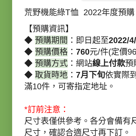
荒野
機能
綠
T
恤 2022年度預
【預購資訊】
◆
預購期間
：即日起至
2022/4
◆
預購價格
：
760
元/件(定價96
◆
預購方式
：網站
線上付款
預
◆
取貨時地
：
7月下旬
依實際
滿10件，可寄指定地址。
*訂前注意：
尺寸表僅供參考。各分會備有
尺寸，確認合適尺寸再下訂。