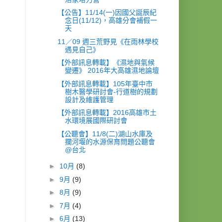
【公告】11/14(一)因國父誕辰紀
念日(11/12)，高雄分會補假一
天
11／09 週三荒野見《在雨林學校
遇見自己》
【外部訊息轉載】《濕地與氣候
變遷》 2016年大高雄濕地論壇
【外部訊息轉載】105年臺中市
樹木醫學研討會-行道樹的規劃
設計及維護管理
【外部訊息轉載】2016高雄市土
水環境展國際研討會
【公聽會】11/8(二)湖山水庫及
攔河堰的水源保育問題公聽會
@台北
►
10月
(8)
►
9月
(9)
►
8月
(9)
►
7月
(4)
►
6月
(13)