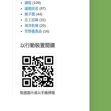
課程
(109)
議題訊息
(87)
親子團
(44)
志工招募
(31)
海洋影展
(20)
荒野義賣品
(16)
以行動裝置閱讀
點選圖示或以手機掃描