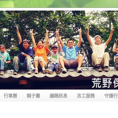
行事曆
親子團
議題訊息
志工服務
守護行