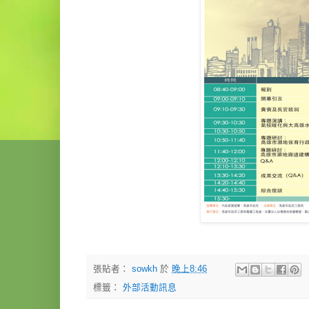
張貼者：
sowkh
於
晚上8:46
標籤：
外部活動訊息