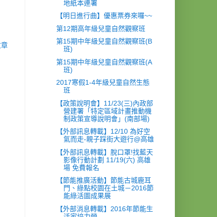
地紙本連署
【明日進行曲】優惠票券來囉~~
第12期高年級兒童自然觀察班
第15期中年級兒童自然觀察班(B
文章
班)
第15期中年級兒童自然觀察班(A
班)
2017寒假1-4年級兒童自然生態
班
【政策說明會】11/23(三)內政部
營建署「特定區域計畫推動機
制政策宣導說明會」(南部場)
【外部訊息轉載】12/10 為好空
氣而走-親子踩街大遊行@高雄
【外部訊息轉載】脫口罩!找藍天
影像行動計劃 11/19(六) 高雄
場 免費報名
【節能推廣活動】節能古城鹿耳
門、綠點校園在土城－2016節
能綠活圖成果展
【外部消息轉載】2016年節能生
活家培力營