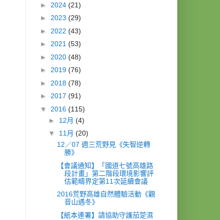
►
2024
(21)
►
2023
(29)
►
2022
(43)
►
2021
(53)
►
2020
(48)
►
2019
(76)
►
2018
(78)
►
2017
(91)
▼
2016
(115)
►
12月
(4)
▼
11月
(20)
12／07 週三荒野見《失智逆轉
勝》
【會議通知】「國道七號高雄路
段計畫」第二階段環境影響評
估範疇界定第11次延續會議
2016荒野高雄自然體驗活動《觀
音山遇冬》
【紙本連署】請協助守護茄萣濕