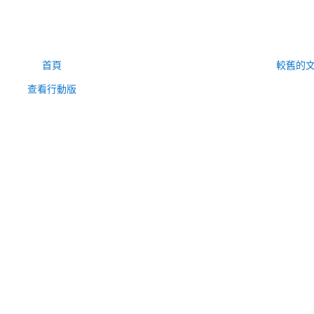
首頁
較舊的
查看行動版