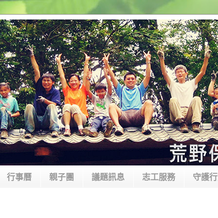
行事曆
親子團
議題訊息
志工服務
守護行