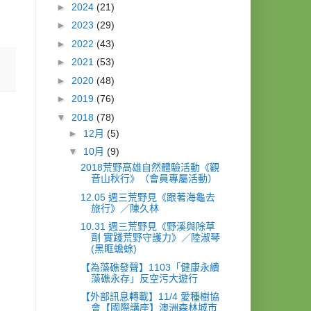
►
2024
(21)
►
2023
(29)
►
2022
(43)
►
2021
(53)
►
2020
(48)
►
2019
(76)
▼
2018
(78)
►
12月
(5)
▼
10月
(9)
2018荒野高雄自然體驗活動《觀
音山秋行》（會員專屬活動）
12.05 週三荒野見《跟著海龜去
旅行》／陳久林
10.31 週三荒野見《野溪與除草
劑 實踐荒野守護力》／陸淑琴
(黑眶蟾蜍)
【為藻礁發聲】1103「健康永續
藻礁永存」反空污大遊行
【外部訊息轉載】11/4 愛種樹協
會【國際講座】澳洲森林城市