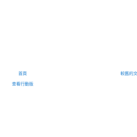
首頁
較舊的
查看行動版