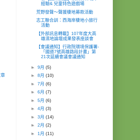
經驗& 兒童特色遊戲場
荒野發聲～聲援棲地募款活動
志工聯合訓：西海岸棲地小旅行
活動
【外部訊息轉載】107年度大高
雄濕地論壇成果發表座談會
【會議通知】行政院環境保護署-
「國道7號高雄路段計畫」第
21次延續會議會議通知
►
9月
(5)
文章
►
8月
(10)
►
7月
(6)
►
6月
(7)
►
5月
(6)
►
4月
(3)
►
3月
(14)
►
2月
(2)
►
1月
(11)