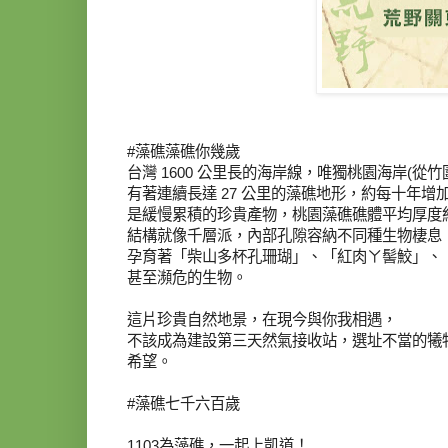
#藻礁藻礁你幾歲
台灣 1600 公里長的海岸線，唯獨桃園海岸(從
有著連續長達 27 公里的藻礁地形，
約每十年增
是緩慢累積的珍貴產物，
桃園藻礁礁體平均厚度
結構就像千層派，內部孔隙容納不同種生物棲息
孕育著「柴山多杯孔珊瑚」、「紅肉ㄚ髻鮫」、
甚至瀕危的生物。
這片珍貴自然地景，在現今與你我相遇，
不該成為建設第三天然氣接收站，選址不當的犧
希望。
#藻礁七千六百歲
1103為藻礁，一起上凱道！