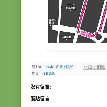
張貼者：
sowkh
於
晚上10:02
標籤：
活動訊息
沒有留言:
張貼留言