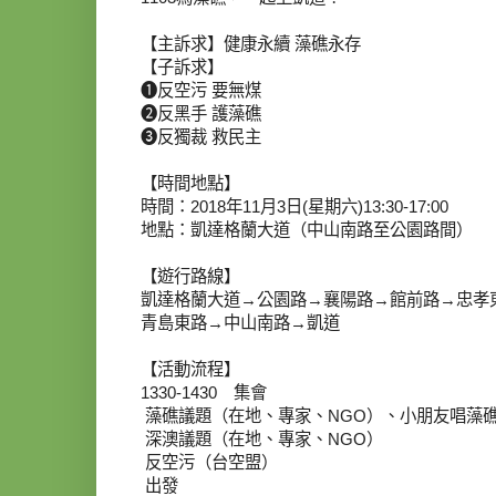
【主訴求】健康永續 藻礁永存
【子訴求】
❶反空污 要無煤
❷反黑手 護藻礁
❸反獨裁 救民主
【時間地點】
時間：2018年11月3日(星期六)13:30-17:00
地點：凱達格蘭大道（中山南路至公園路間）
【遊行路線】
凱達格蘭大道→公園路→襄陽路→館前路→忠孝
青島東路→中山南路→凱道
【活動流程】
1330-1430 集會
藻礁議題（在地、專家、NGO）、小朋友唱藻
深澳議題（在地、專家、NGO）
反空污（台空盟）
出發