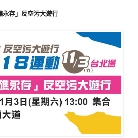
藻礁永存」反空污大遊行