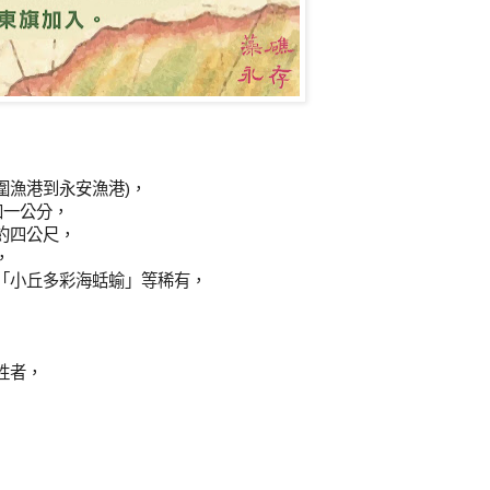
竹圍漁港到永安漁港)，
加一公分，
約四公尺，
，
「小丘多彩海蛞蝓」
等稀有，
牲者，