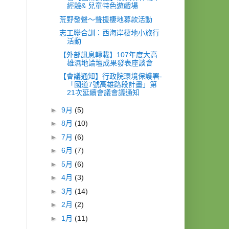
經驗& 兒童特色遊戲場
荒野發聲～聲援棲地募款活動
志工聯合訓：西海岸棲地小旅行
活動
【外部訊息轉載】107年度大高
雄濕地論壇成果發表座談會
【會議通知】行政院環境保護署-
「國道7號高雄路段計畫」第
21次延續會議會議通知
►
9月
(5)
►
8月
(10)
►
7月
(6)
►
6月
(7)
►
5月
(6)
►
4月
(3)
►
3月
(14)
►
2月
(2)
►
1月
(11)