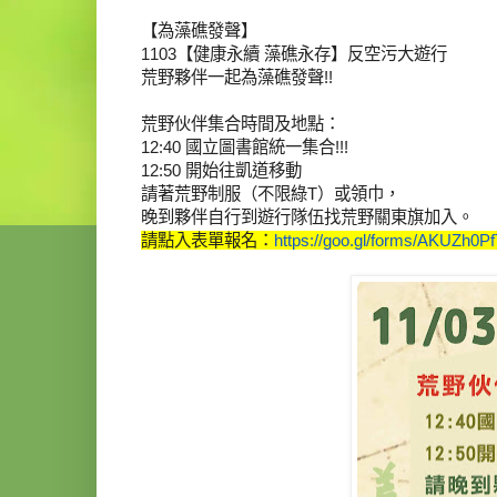
【為藻礁發聲】
1103【健康永續 藻礁永存】反空污大遊行
荒野夥伴一起為藻礁發聲!!
荒野伙伴集合時間及地點：
12:40 國立圖書館統一集合!!!
12:50 開始往凱道移動
請著荒野制服（不限綠T）或領巾，
晚到夥伴自行到遊行隊伍找荒野關東旗加入。
請點入表單報名：
https://goo.gl/forms/
AKUZh0Pf