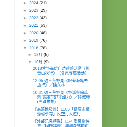
►
2024
(21)
►
2023
(29)
►
2022
(43)
►
2021
(53)
►
2020
(48)
►
2019
(76)
▼
2018
(78)
►
12月
(5)
▼
10月
(9)
2018荒野高雄自然體驗活動《觀
音山秋行》（會員專屬活動）
12.05 週三荒野見《跟著海龜去
旅行》／陳久林
10.31 週三荒野見《野溪與除草
劑 實踐荒野守護力》／陸淑琴
(黑眶蟾蜍)
【為藻礁發聲】1103「健康永續
藻礁永存」反空污大遊行
【外部訊息轉載】11/4 愛種樹協
會【國際講座】澳洲森林城市