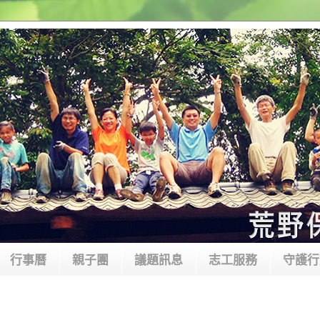
行事曆
親子團
議題訊息
志工服務
守護行