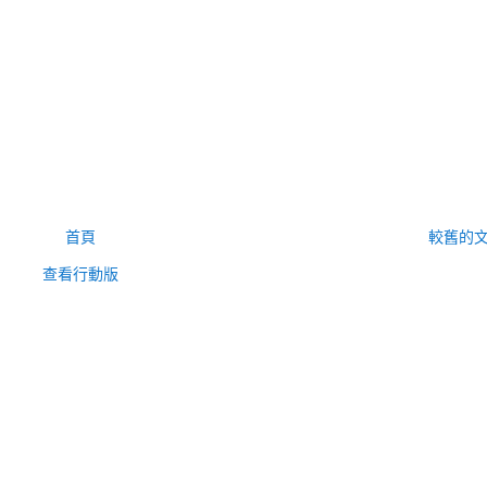
首頁
較舊的
查看行動版