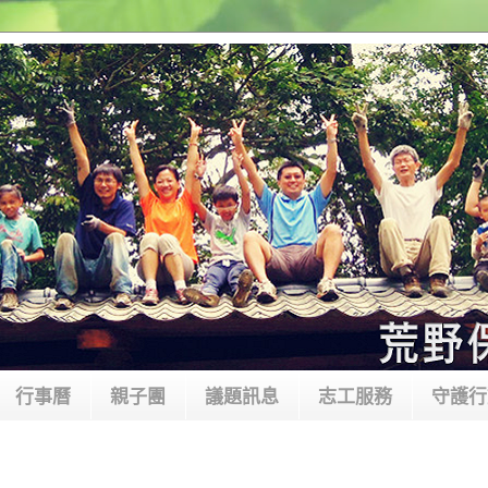
行事曆
親子團
議題訊息
志工服務
守護行