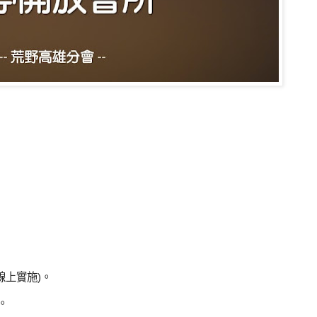
線上實施)。
。